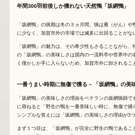
年間300羽前後しか獲れない天然鴨「坂網鴨」
「坂網鴨」の猟期は冬の３ヵ月間。猟は雁（がん）や
に少なく、加賀市外の市場では滅多に出回ることがな
「坂網鴨」の魅力は、その希少性もさることながら、
の「坂網鴨」の美味しさは国内の一流料亭や世界中の
く僅かしか手に入らないため、加賀市外に卸されるこ
一番うまい時期に無傷で獲る – 「坂網鴨」の美
「坂網鴨」の美味しさの理由をベテランの坂網猟師で
に尋ねると「野生の鴨を一番美味しい時に、無傷で捕
シンプルな答えには「坂網鴨」の美味しさの理由が3
まず１つ目は、「坂網鴨」が完全に野生の鴨であるこ