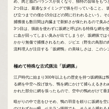
め、肉と脂のバランスが良くなり、独特の旨味をもつ
2つ目は、最適なタイミングで猟を行っていること。 
び立つまでの僅か15分ほどの間に行われるという。
捕獲後も数日間は内臓まで新鮮さが保たれるので臭み
3つ目は、猟銃を使わずに坂網と呼ばれる特殊な網を
に血が回ってしまい臭みが出てしまうが、坂網猟では
かかり無傷で捕獲されるため、ジビエ（野生の鳥獣の
流料理人が注目する「坂網鴨」の美味しさは、このシ
極めて特殊な古式猟法「坂網猟」
江戸時代に始まり300年以上もの歴史を持つ坂網猟は
る網を中空へ投げ放ち、鴨を網にかけて捕らえるきわ
かれた部分に網を張ったもので、空中の鴨めがけて垂
暗がりの中で息をひそめ、鴨の羽音を頼りに坂網を空
のはわずか一瞬。ベテラン猟師でも、そうそう捕れる