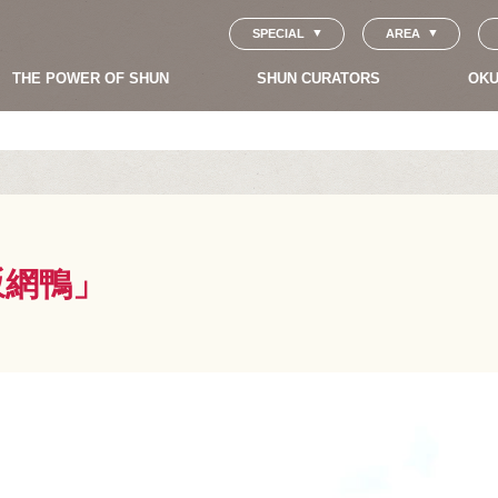
SPECIAL
AREA
THE POWER OF SHUN
SHUN CURATORS
OKU
坂網鴨」