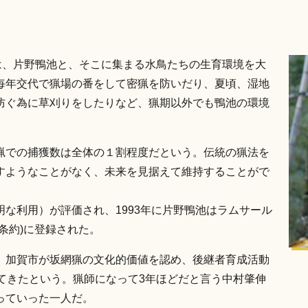
は、片野鴨池と、そこに集まる水鳥たちの生育環境を大
毎年交代で猟場の番をして密猟を防いだり、夏頃、湿地
防ぐ為に草刈りをしたりなど、猟期以外でも鴨池の環境
猟での捕獲数は全体の１割程度だという。伝統の猟法を
すようなことがなく、未来を見据えて維持することがで
な利用）が評価され、1993年に片野鴨池はラムサール
条約)に登録された。
、加賀市が坂網猟の文化的価値を認め、後継者育成活動
てきたという。猟師になって3年ほどだと言う中村肇伸
っていった一人だ。