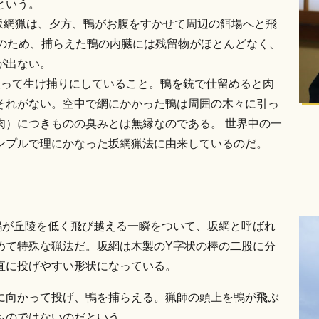
という。
坂網猟は、夕方、鴨がお腹をすかせて周辺の餌場へと飛
そのため、捕らえた鴨の内臓には残留物がほとんどなく、
が出ない。
使って生け捕りにしていること。鴨を銃で仕留めると肉
それがない。空中で網にかかった鴨は周囲の木々に引っ
肉）につきものの臭みとは無縁なのである。 世界中の一
ンプルで理にかなった坂網猟法に由来しているのだ。
鴨が丘陵を低く飛び越える一瞬をついて、坂網と呼ばれ
めて特殊な猟法だ。坂網は木製のY字状の棒の二股に分
直に投げやすい形状になっている。
に向かって投げ、鴨を捕らえる。猟師の頭上を鴨が飛ぶ
ものではないのだという。