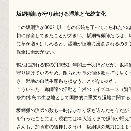
坂網猟師が守り続ける湿地と伝統文化
この坂網猟が300年以上もの伝統を守ってこられたの
切に保全してきたことが大きい。坂網鴨猟師たちは、
に草が増えはじめると、湿地が陸地に浸食されるのを
保全に余念がない。
鴨池に訪れる鴨の飛来数は年間三千羽ほどだが、坂網
守り続けているため、限られた鴨の個体数を捕り尽く
き、湿地の自然生態系を損なうことがないのだ。
こういった、猟師達の活動と自然のワイズユース（賢明
条約(水鳥の生息地として国際的に重要な湿地に関する
坂網猟の猟師の数も一時はかなり落ち込んだそうだが
を行ったことにより現在では30人近くまで猟師が増え
さんも、加賀市の後押しをうけ、坂網猟の魅力にはま