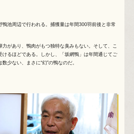
鴨池周辺で行われる。捕獲量は年間300羽前後と非常
弾力があり、鴨肉がもつ独特な臭みもない。そして、こ
受けるほどである。しかし、「坂網鴨」は年間通じてご
数少ない、まさに“幻”の鴨なのだ。