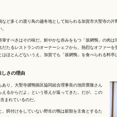
鴨など多くの渡り鳥の越冬地として知られる加賀市大聖寺の片野
い。
特筆すべきはその味だ。鮮やかな赤みをもつ「坂網鴨」の肉は
名だたるレストランのオーナーシェフから、熱烈なオファーを
とはほとんどないうえ、加賀でも「坂網鴨」を食べられる料亭は
味しさの理由
もあり、大聖寺捕鴨猟区協同組合理事長の池田豊隆さん
らえるからだよ」という答えが返ってきた。だが、この
つ含まれているのだ。
と。餌付けをしていない野生の鴨は穀類を主食とするた