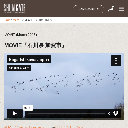
menu
LANGUAGE
TOP
>
MOVIE
>
MOVIE「石川県 加賀市」
MOVIE (March 2015)
MOVIE「石川県 加賀市」
MOVIE「Kaga Ishikawa Japan」
from
SHUN GATE
on
Vimeo
.