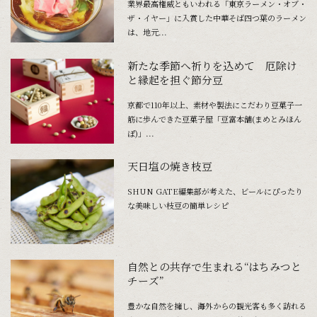
業界最高権威ともいわれる「東京ラーメン・オブ・
ザ・イヤー」に入賞した中華そば四つ葉のラーメン
は、地元...
新たな季節へ祈りを込めて 厄除け
と縁起を担ぐ節分豆
京都で110年以上、素材や製法にこだわり豆菓子一
筋に歩んできた豆菓子屋「豆富本舗(まめとみほん
ぽ)」...
天日塩の焼き枝豆
SHUN GATE編集部が考えた、ビールにぴったり
な美味しい枝豆の簡単レシピ
自然との共存で生まれる“はちみつと
チーズ”
豊かな自然を擁し、海外からの観光客も多く訪れる