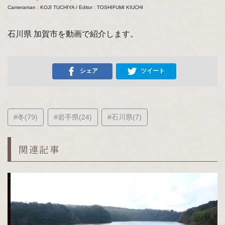
Cameraman : KOJI TUCHIYA / Editor : TOSHIFUMI KIUCHI
石川県 加賀市を動画で紹介します。
シェア
ツイート
#冬(79)
#岩手県(24)
#石川県(7)
関連記事