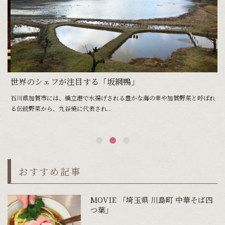
らや滔々庵
世界のシェフが注目する「坂網鴨」
魚
に
石川県加賀市には、橋立港で水揚げされる豊かな海の幸や加賀野菜と呼ばれ
橋
る伝統野菜から、九谷焼に代表され...
と
おすすめ記事
MOVIE 「埼玉県 川島町 中華そば四
つ葉」