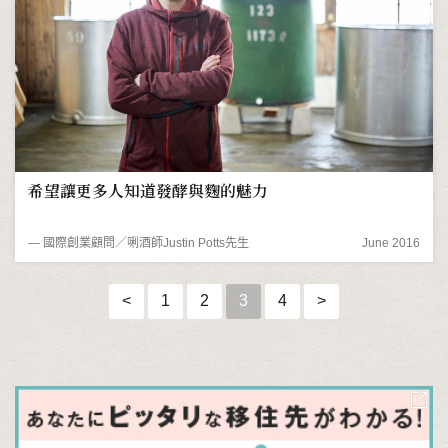
希望讓更多人知道發酵與麴的魅力
― 國際創業顧問／唎酒師Justin Potts先生
June 2016
<
1
2
3
4
>