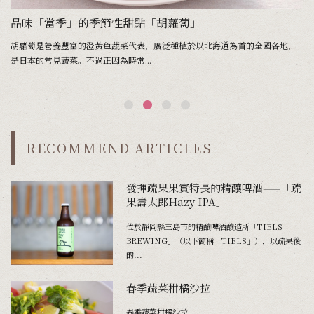
品味「當季」的季節性甜點「胡蘿蔔」
胡蘿蔔是營養豐富的澄黃色蔬菜代表，廣泛種植於以北海道為首的全國各地，
在
是日本的常見蔬菜。不過正因為時常...
類
RECOMMEND ARTICLES
發揮疏果果實特長的精釀啤酒——「疏
果壽太郎Hazy IPA」
位於靜岡縣三島市的精釀啤酒釀造所「TIELS
BREWING」（以下簡稱「TIELS」），以疏果後
的...
春季蔬菜柑橘沙拉
春季蔬菜柑橘沙拉