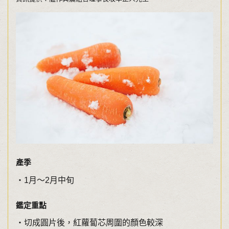
產季
・1月〜2月中旬
鑑定重點
・切成圓片後，紅蘿蔔芯周圍的顏色較深