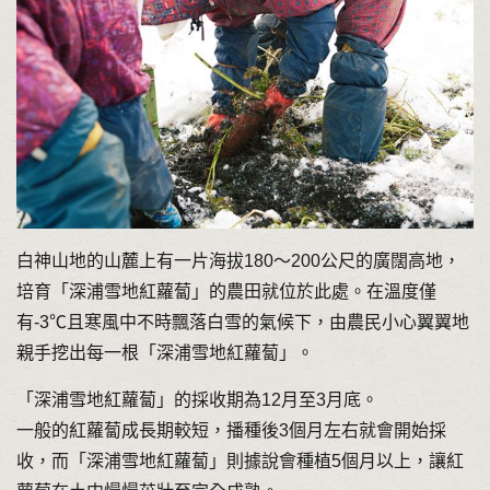
白神山地的山麓上有一片海拔180〜200公尺的廣闊高地，
培育「深浦雪地紅蘿蔔」的農田就位於此處。在溫度僅
有-3℃且寒風中不時飄落白雪的氣候下，由農民小心翼翼地
親手挖出每一根「深浦雪地紅蘿蔔」。
「深浦雪地紅蘿蔔」的採收期為12月至3月底。
一般的紅蘿蔔成長期較短，播種後3個月左右就會開始採
收，而「深浦雪地紅蘿蔔」則據說會種植5個月以上，讓紅