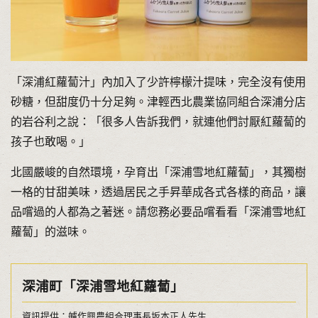
「深浦紅蘿蔔汁」內加入了少許檸檬汁提味，完全沒有使用
砂糖，但甜度仍十分足夠。津輕西北農業協同組合深浦分店
的岩谷利之說：「很多人告訴我們，就連他們討厭紅蘿蔔的
孩子也敢喝。」
北國嚴峻的自然環境，孕育出「深浦雪地紅蘿蔔」，其獨樹
一格的甘甜美味，透過居民之手昇華成各式各樣的商品，讓
品嚐過的人都為之著迷。請您務必要品嚐看看「深浦雪地紅
蘿蔔」的滋味。
深浦町「深浦雪地紅蘿蔔」
資訊提供：艫作興農組合理事長坂本正人先生