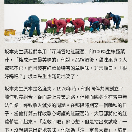
坂本先生請我們享用「深浦雪地紅蘿蔔」的100%生榨蔬菜
汁，「榨成汁是最美味的」他說。品嚐過後，甜味果真令人
驚豔不已，而且沒有紅蘿蔔特有的草腥味，非常順口。「很
好喝吧？」坂本先生也滿足地笑了。
坂本先生原本是名漁夫，1976年時，他與同伴共同創立了
艫作興農組合，從而踏上農業之路，但卻面臨冬季在雪中無
法作業，導致收入減少的問題。在那段時期某一個晚秋的日
子，當他打算去採收悉心呵護的紅蘿蔔時，大雪卻將他的紅
蘿蔔埋了起來。「沒救了吧」他心想，但是挖出來試吃了一
下，沒想到竟出奇地美味。他認為「這一定會大賣」，於是