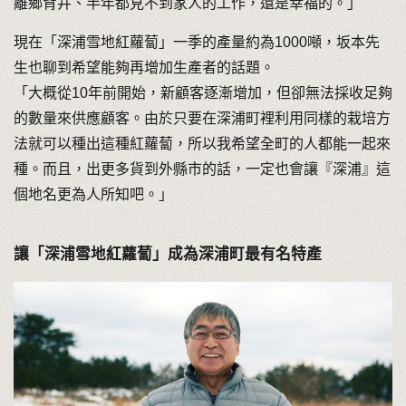
離鄉背井、半年都見不到家人的工作，還是幸福的。」
現在「深浦雪地紅蘿蔔」一季的產量約為1000噸，坂本先
生也聊到希望能夠再增加生產者的話題。
「大概從10年前開始，新顧客逐漸增加，但卻無法採收足夠
的數量來供應顧客。由於只要在深浦町裡利用同樣的栽培方
法就可以種出這種紅蘿蔔，所以我希望全町的人都能一起來
種。而且，出更多貨到外縣市的話，一定也會讓『深浦』這
個地名更為人所知吧。」
讓「深浦雪地紅蘿蔔」成為深浦町最有名特產