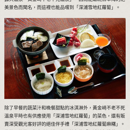
美景色而聞名，而這裡也能品嚐到「深浦雪地紅蘿蔔」。
除了早餐的蔬菜汁和晚餐甜點的冰淇淋外，黃金崎不老不死
溫泉平時也有供應使用「深浦雪地紅蘿蔔」的菜色，還有販
賣深受觀光客好評的絕佳伴手禮「深浦雪地紅蘿蔔麻糬」。