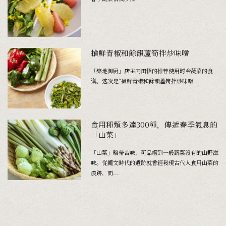
搶鮮青椒和餘韻蘆筍拌炒味噌
「築地御厨」店主内田悟的推荐使用时令蔬菜的食
谱。这次是“搶鮮青椒和餘韻蘆筍拌炒味噌”
食用種類多達300種，傳遞春季氣息的
「山菜」
「山菜」略帶苦味，可品嚐到一般蔬菜沒有的山野滋
味。從繩文時代的遺跡就曾經發現古代人食用山菜的
痕跡，而...