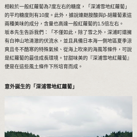
相較於一般紅蘿蔔為7度左右的糖度，「深浦雪地紅蘿蔔」
的平均糖度則有10度。此外，據說連麩胺酸與β-胡蘿蔔素這
兩種美味的成分，含量也高達一般紅蘿蔔的1.5倍左右。
坂本先生告訴我們：「不僅如此，除了雪之外，深浦町還擁
有白神山地清澈的伏流水，並且具備日本海一側地區夏季涼
爽且冬不酷寒的特殊氣候、從海上吹來的海風等條件，可說
是紅蘿蔔的最佳成長環境。甘甜味美的『深浦雪地紅蘿蔔』
便是在這些風土條件下所培育而成。
意外誕生的「深浦雪地紅蘿蔔」