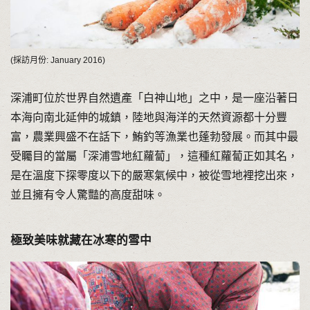
(採訪月份: January 2016)
深浦町位於世界自然遺產「白神山地」之中，是一座沿著日
本海向南北延伸的城鎮，陸地與海洋的天然資源都十分豐
富，農業興盛不在話下，鮪釣等漁業也蓬勃發展。而其中最
受矚目的當屬「深浦雪地紅蘿蔔」，這種紅蘿蔔正如其名，
是在溫度下探零度以下的嚴寒氣候中，被從雪地裡挖出來，
並且擁有令人驚豔的高度甜味。
極致美味就藏在冰寒的雪中