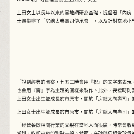
上田女士以長年以來的實地調研為基礎，提倡著「內房
士還舉辦了「房總太卷壽司傳承會」，以及針對當地小
「說到經典的圖案，七五三時會用『祝』的文字來表現
也會用『壽』字為主題的圖樣來製作。此外，喪禮時則
上田女士出生並成長於市原市，關於「房總太卷壽司」
上田女士出生並成長於市原市，關於「房總太卷壽司」
「經營餐飲相關行業的父親在當地人面很廣，時常會收
常甜，吃起來猶如甜點一般。然而，在砂糖仍相當珍貴