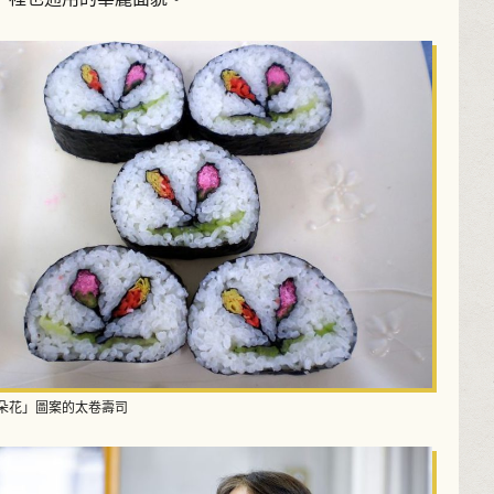
朵花」圖案的太卷壽司