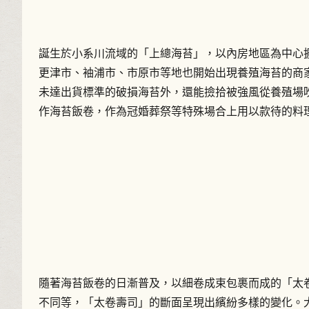
誕生於小系川流域的「上總海苔」，以內房地區為中心擴大
更津市、袖浦市、市原市等地也開始出現養殖海苔的商
未達出貨標準的破損海苔外，還能撿拾被強風從養殖場
作海苔飯卷，作為冠婚葬祭等特殊場合上用以款待的料
隨著海苔飯卷的日漸普及，以細卷成束包裹而成的「太
不同等，「太卷壽司」的斷面呈現出繽紛多樣的變化。大正（1