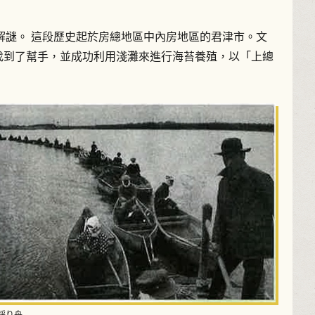
謎。 這段歷史起於房總地區中內房地區的君津市。文
區找到了幫手，並成功利用淺灘來進行海苔養殖，以「上總
採り舟