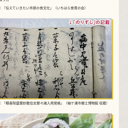
：『伝えていきたい市原の食文化』（いちはら食育の会）
：『積善院盛葉妙散信女葬々諸入用覚帳』（袖ケ浦市郷土博物館 収蔵）