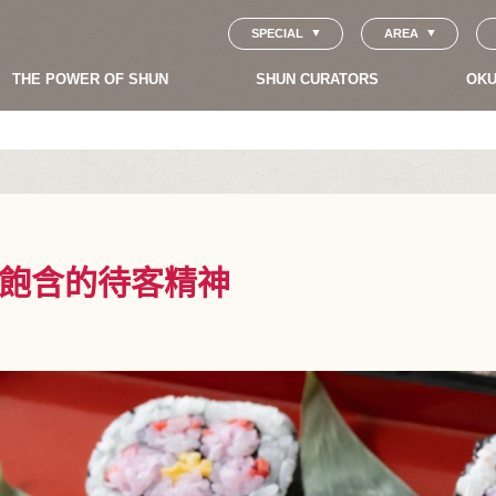
SPECIAL
AREA
THE POWER OF SHUN
SHUN CURATORS
OKU
飽含的待客精神