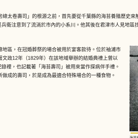
房總太卷壽司」的根源之前，首先要從千葉縣的海苔養殖歷史來解
屋甚兵衛注意到了流淌於市內的小系川。他其後在君津市人見地
總地區，在冠婚葬祭的場合被用於宴客款待。位於袖浦市
文政12年（1829年）在該地域舉辦的結婚典禮上曾以
的紀錄裡，也記載著「海苔壽司」被用來當作探病伴手禮。
所做成的壽司，於是成為最適合特殊場合的一種食物。
海苔