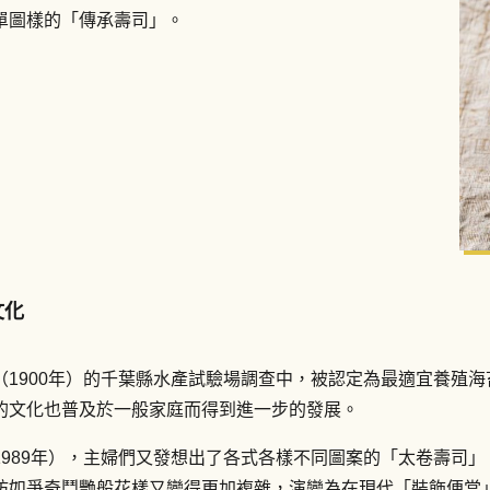
單圖樣的「傳承壽司」。
文化
1900年）的千葉縣水產試驗場調查中，被認定為最適宜養殖
的文化也普及於一般家庭而得到進一步的發展。
926～1989年），主婦們又發想出了各式各樣不同圖案的「太卷
彷如爭奇鬥艷般花樣又變得更加複雜，演變為在現代「裝飾便當