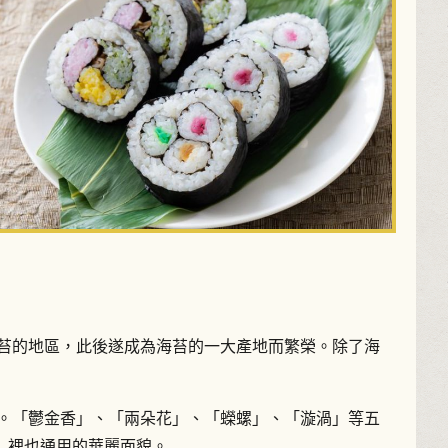
海苔的地區，此後遂成為海苔的一大產地而繁榮。除了海
壽司」。「鬱金香」、「兩朵花」、「蠑螺」、「漩渦」等五
」裡也通用的華麗面貌。