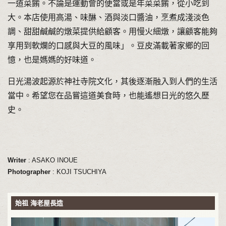
一道菜餚。不論是運動會的便當或是年菜菜餚，從小吃到
大。本店使用高湯、味醂、酒與淡口醬油，烹煮成淺淡色
調、甜甜鹹鹹的燉菜提供給顧客。用慢火細燉，讓顧客能夠
享用到軟爛的口感與大豆的風味」。豆皮滿載著家鄉的回
憶，也是媽媽的好味道。
日光湯波起源於神社寺院文化，其後逐漸融入到人們的生活
當中。希望您在品嘗這道美食時，也能遙想日光的悠久歷
史。
Writer
: ASAKO INOUE
Photographer
: KOJI TSUCHIYA
始祖 海老屋長造