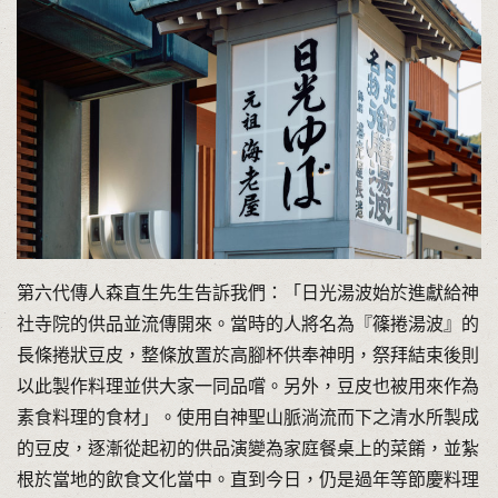
第六代傳人森直生先生告訴我們：「日光湯波始於進獻給神
社寺院的供品並流傳開來。當時的人將名為『篠捲湯波』的
長條捲狀豆皮，整條放置於高腳杯供奉神明，祭拜結束後則
以此製作料理並供大家一同品嚐。另外，豆皮也被用來作為
素食料理的食材」。使用自神聖山脈淌流而下之清水所製成
的豆皮，逐漸從起初的供品演變為家庭餐桌上的菜餚，並紮
根於當地的飲食文化當中。直到今日，仍是過年等節慶料理