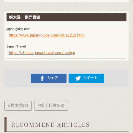
栃木縣 觀光資訊
japan-guide.com
https://www.japan-guide.com/list/e1210.html
Japan Travel
https://zh-hant.japantravel.com/tochigi
シェア
ツイート
#栃木縣(9)
#郷土料理(58)
RECOMMEND ARTICLES