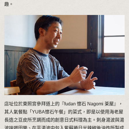
趣。
店址位於東照宮參拜道上的『fudan 懷石 Nagomi 茶屋』，
其人氣餐點「YUBA懷石午餐」的菜式，即是以使用海老屋
長造之豆皮所烹調而成的創意日式料理為主。刺身湯波與湯
波味噌田樂、在平湯波中包入紫蘇捲日光辣椒後油炸所製成