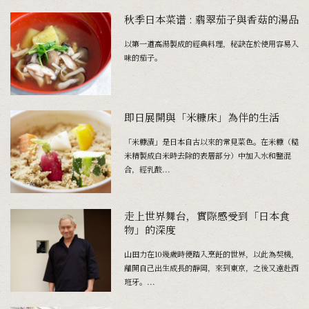
秋季日本菜谱 : 翡翠茄子與香菇的湯品
以第一道高湯製成的經典料理，秘訣在於使用容易入
味的茄子。
即日展開與「米糠床」為伴的生活
「米糠漬」是日本自古以來的常見菜色。在米糠（糙
米精製成白米時去除的表層部分）中加入水和鹽混
合，經乳酸...
走上世界舞台，實際感受到「日本食
物」的深度
山田力在10幾歲時便踏入烹飪的世界，以此為契機，
離開自己出生成長的靜岡，來到東京，之後又遠赴西
班牙。...