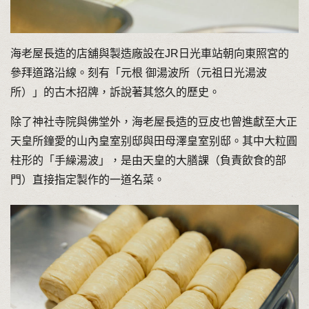
海老屋長造的店舖與製造廠設在JR日光車站朝向東照宮的
參拜道路沿線。刻有「元根 御湯波所（元祖日光湯波
所）」的古木招牌，訴說著其悠久的歷史。
除了神社寺院與佛堂外，海老屋長造的豆皮也曾進獻至大正
天皇所鐘愛的山內皇室别邸與田母澤皇室别邸。其中大粒圓
柱形的「手繰湯波」，是由天皇的大膳課（負責飲食的部
門）直接指定製作的一道名菜。