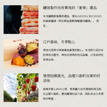
罐頭製作技術實現的「奢華」禮品
本次編輯部推薦的禮品，是MARUHA NICHIRO
的高級罐頭「阿拉斯加產鱈場蟹腿肉罐頭」。 用
在...
江戶風味，冬季點心
烤地瓜是寒冷季節廣受喜愛的點心。本次將介紹日本
的烤地瓜歷史、烤地瓜使用的地瓜品種，以及如何在
家烤出美...
懷想田園風光，品嚐川島町自豪的好
滋味
距東京都心約45公里，被美麗大自然環繞的埼玉縣
比企郡川島町。農地面積約佔六成，因此自古以來便
稻作興盛...