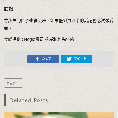
註記
竹莢魚的白子也很美味，如果能到買到手的話請務必試做看
看。
食譜提供 : Negio壽司 根岸和也先生的
シェア
ツイート
#夏(96)
Related Posts