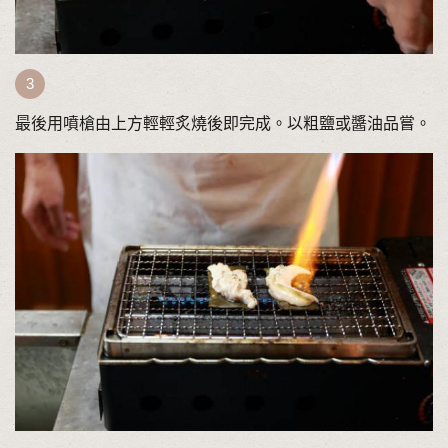
最後用噴槍由上方輕輕炙燒後即完成。以粗鹽或醬油品嘗。