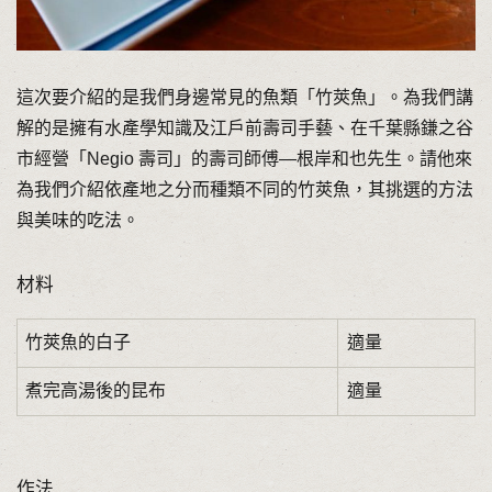
這次要介紹的是我們身邊常見的魚類「竹莢魚」。為我們講
解的是擁有水產學知識及江戶前壽司手藝、在千葉縣鎌之谷
市經營「Negio 壽司」的壽司師傅—根岸和也先生。請他來
為我們介紹依產地之分而種類不同的竹莢魚，其挑選的方法
與美味的吃法。
材料
竹莢魚的白子
適量
煮完高湯後的昆布
適量
作法