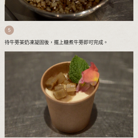
待牛蒡茶奶凍凝固後，擺上糖煮牛蒡即可完成。