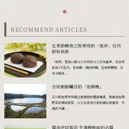
RECOMMEND ARTICLES
在季節轉換之際享用的「彼岸」牡丹
餅和萩餅
「彼岸」是指以春分之日或秋分之日為基準，包含其
前後3天在內，各為期一週的時期。在彼岸期間，日
本全國各...
全球廚師矚目的「坂網鴨」
石川縣加賀市有橋立港捕撈的豐富海產，被稱為加賀
野菜的傳統蔬菜，以九谷瓷為代表的繽紛食器等，充
滿許多講...
醬油老店製造 充滿麴鮮味的沾醬