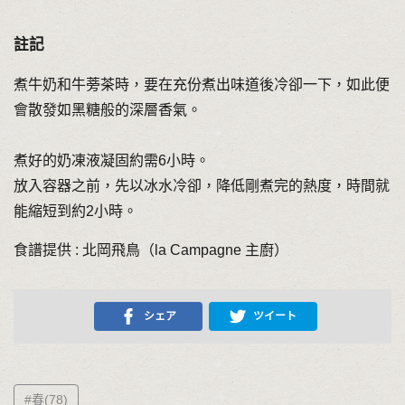
註記
煮牛奶和牛蒡茶時，要在充份煮出味道後冷卻一下，如此便
會散發如黑糖般的深層香氣。
煮好的奶凍液凝固約需6小時。
放入容器之前，先以冰水冷卻，降低剛煮完的熱度，時間就
能縮短到約2小時。
食譜提供 : 北岡飛鳥（la Campagne 主廚）
シェア
ツイート
#春(78)