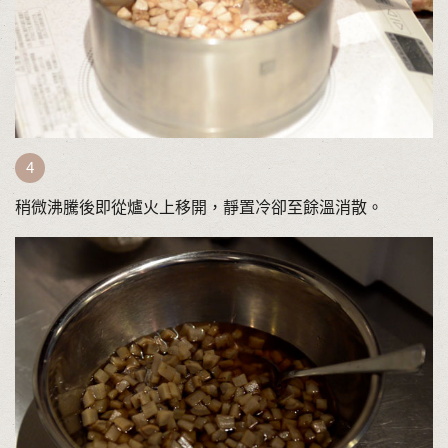
稍微沸騰後即從爐火上移開，靜置冷卻至餘溫消散。