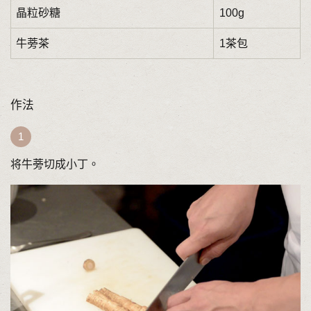
晶粒砂糖
100g
牛蒡茶
1茶包
作法
将牛蒡切成小丁。