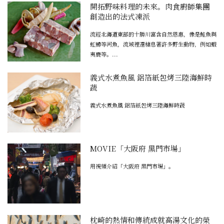
開拓野味料理的未來。肉食廚師集團
創造出的法式凍派
流經北海道東部的十勝川富含自然恩惠，像是鮭魚與
虹鱒等河魚，流域裡還棲息著許多野生動物，例如蝦
夷鹿等。...
義式水煮魚風 鋁箔紙包烤三陸海鮮時
蔬
義式水煮魚風 鋁箔紙包烤三陸海鮮時蔬
MOVIE「大阪府 黑門市場」
用視頻介紹「大阪府 黑門市場」。
枕崎的熱情和傳統成就高湯文化的榮