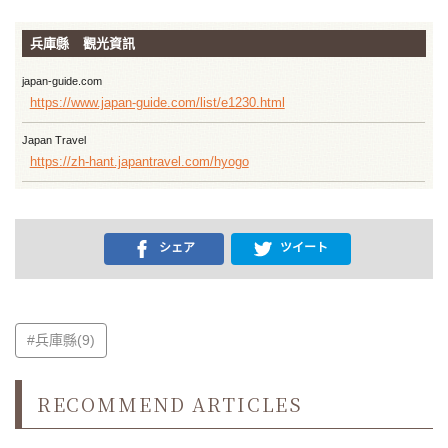
兵庫縣 觀光資訊
japan-guide.com
https://www.japan-guide.com/list/e1230.html
Japan Travel
https://zh-hant.japantravel.com/hyogo
シェア
ツイート
#兵庫縣(9)
RECOMMEND ARTICLES