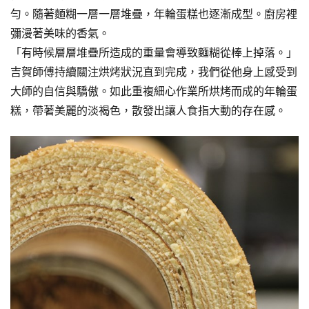
勻。隨著麵糊一層一層堆疊，年輪蛋糕也逐漸成型。廚房裡
彌漫著美味的香氣。
「有時候層層堆疊所造成的重量會導致麵糊從棒上掉落。」
吉賀師傅持續關注烘烤狀況直到完成，我們從他身上感受到
大師的自信與驕傲。如此重複細心作業所烘烤而成的年輪蛋
糕，帶著美麗的淡褐色，散發出讓人食指大動的存在感。