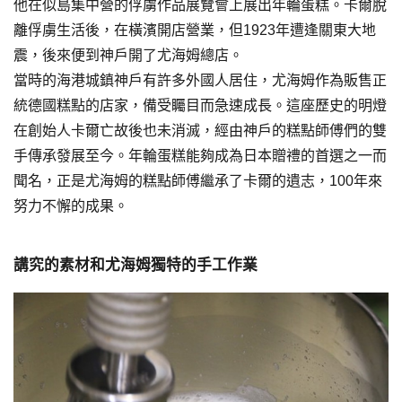
他在似島集中營的俘虜作品展覽會上展出年輪蛋糕。卡爾脫
離俘虜生活後，在橫濱開店營業，但1923年遭逢關東大地
震，後來便到神戶開了尤海姆總店。
當時的海港城鎮神戶有許多外國人居住，尤海姆作為販售正
統德國糕點的店家，備受矚目而急速成長。這座歷史的明燈
在創始人卡爾亡故後也未消滅，經由神戶的糕點師傅們的雙
手傳承發展至今。年輪蛋糕能夠成為日本贈禮的首選之一而
聞名，正是尤海姆的糕點師傅繼承了卡爾的遺志，100年來
努力不懈的成果。
講究的素材和尤海姆獨特的手工作業