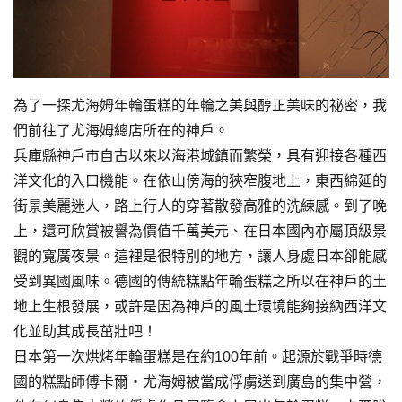
為了一探尤海姆年輪蛋糕的年輪之美與醇正美味的祕密，我
們前往了尤海姆總店所在的神戶。
兵庫縣神戶市自古以來以海港城鎮而繁榮，具有迎接各種西
洋文化的入口機能。在依山傍海的狹窄腹地上，東西綿延的
街景美麗迷人，路上行人的穿著散發高雅的洗練感。到了晚
上，還可欣賞被譽為價值千萬美元、在日本國內亦屬頂級景
觀的寬廣夜景。這裡是很特別的地方，讓人身處日本卻能感
受到異國風味。德國的傳統糕點年輪蛋糕之所以在神戶的土
地上生根發展，或許是因為神戶的風土環境能夠接納西洋文
化並助其成長茁壯吧！
日本第一次烘烤年輪蛋糕是在約100年前。起源於戰爭時德
國的糕點師傅卡爾・尤海姆被當成俘虜送到廣島的集中營，