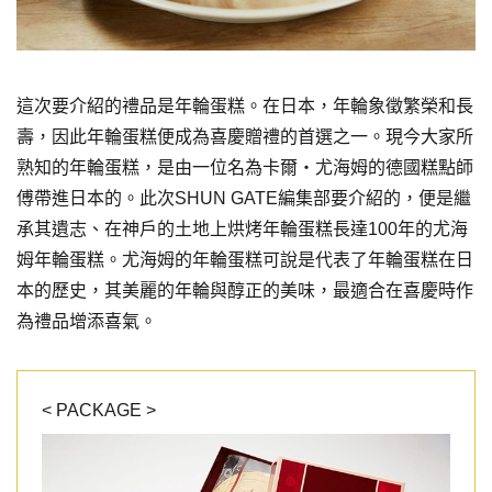
這次要介紹的禮品是年輪蛋糕。在日本，年輪象徵繁榮和長
壽，因此年輪蛋糕便成為喜慶贈禮的首選之一。現今大家所
熟知的年輪蛋糕，是由一位名為卡爾・尤海姆的德國糕點師
傅帶進日本的。此次SHUN GATE編集部要介紹的，便是繼
承其遺志、在神戶的土地上烘烤年輪蛋糕長達100年的尤海
姆年輪蛋糕。尤海姆的年輪蛋糕可說是代表了年輪蛋糕在日
本的歷史，其美麗的年輪與醇正的美味，最適合在喜慶時作
為禮品增添喜氣。
< PACKAGE >