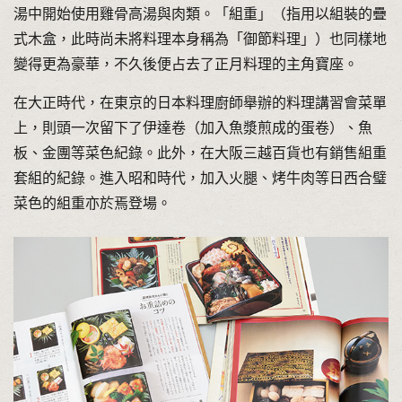
湯中開始使用雞骨高湯與肉類。「組重」（指用以組裝的疊
式木盒，此時尚未將料理本身稱為「御節料理」）也同樣地
變得更為豪華，不久後便占去了正月料理的主角寶座。
在大正時代，在東京的日本料理廚師舉辦的料理講習會菜單
上，則頭一次留下了伊達卷（加入魚漿煎成的蛋卷）、魚
板、金團等菜色紀錄。此外，在大阪三越百貨也有銷售組重
套組的紀錄。進入昭和時代，加入火腿、烤牛肉等日西合璧
菜色的組重亦於焉登場。