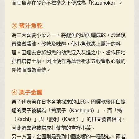
而其魚卵在發音不標準之下便成為「Kazunoko」。
③ 蜜汁魚乾
為三大喜慶小菜之一。將鯷魚的幼魚曬成乾，炒過後
再熬煮醬油、砂糖及味醂，使小魚乾裹上醬汁的料
理。因過去會將鯷魚的幼魚混入灰燼之中，當作田地
肥料培育土壤，因此便作為蘊含祈求五穀豐收心願的
食物而廣為流傳。
④ 栗子金團
栗子代表著在日本各地採來的山珍。因曬乾後用臼搗
過的栗子被稱為「搗栗子（Kachiguri）」，而「搗
（Kachi）」與「勝利（Kachi）」的日文發音相同，
因此過去曾被當成打仗前的吉祥小菜。
另一方面，金團則是受到中國影響的一種點心。兩者