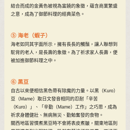
結合而成的金黃色被視為富饒的象徵，蘊含商業繁盛
之意，成為了御節料理的經典菜色。
⑤ 海老（蝦子）
海老如同其字面所示，擁有長長的觸鬚，讓人聯想到
駝背的老人，是長壽的象徵。為了祈求家人長壽，便
被加進御節料理之中。
⑥ 黑豆
自古以來便相信黑色帶有除魔的力量。以黑（Kuro）
豆（Mame）取日文發音相同的忍耐「辛苦
（Kuro）」、「辛勤（Mame）工作」之巧思，成為
祈求身體健壯、無病無災、勤勉奮發的食物。
關西地區習慣煮黑豆時不會將表皮煮皺，關東地區則