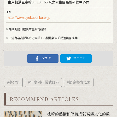
東京都港區高輪3－13－65 味之素集團高輪研修中心內
URL
http://www.syokubunka.or.jp
※詳細開館日程表請至網站確認
※上述內容為採訪時之資訊。有關最新資訊請洽詢各店鋪。
シェア
ツイート
#冬(79)
#年度例行儀式(17)
#節慶餐食(13)
RECOMMEND ARTICLES
枕崎的熱情和傳統成就高湯文化的榮