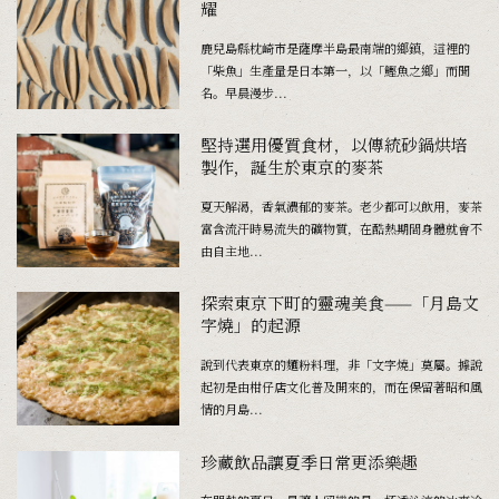
耀
鹿兒島縣枕崎市是薩摩半島最南端的鄉鎮，這裡的
「柴魚」生產量是日本第一，以「鰹魚之鄉」而聞
名。早晨漫步...
堅持選用優質食材，以傳統砂鍋烘培
製作，誕生於東京的麥茶
夏天解渴，香氣濃郁的麥茶。老少都可以飲用，麥茶
富含流汗時易流失的礦物質，在酷熱期間身體就會不
由自主地...
探索東京下町的靈魂美食——「月島文
字燒」的起源
說到代表東京的麵粉料理，非「文字燒」莫屬。據說
起初是由柑仔店文化普及開來的，而在保留著昭和風
情的月島...
珍藏飲品讓夏季日常更添樂趣