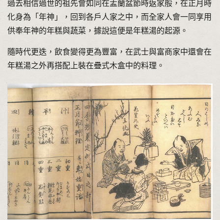
過去相信過世的祖先會如同在盂蘭盆節時返家般，在正月時
化身為「年神」，回到各戶人家之中，而全家人會一同享用
供奉年神的年糕與蔬菜，據說這便是年糕湯的起源。
隨時代更迭，飲食變得更為豐富，在武士與富商家中還會在
年糕湯之外再搭配上裝在疊式木盒中的料理。