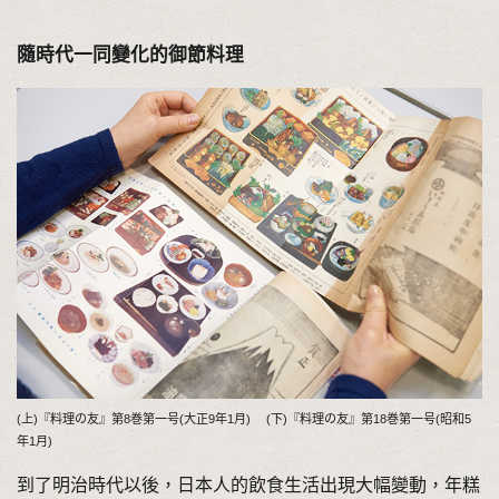
隨時代一同變化的御節料理
(上)『料理の友』第8巻第一号(大正9年1月) (下)『料理の友』第18巻第一号(昭和5
年1月)
到了明治時代以後，日本人的飲食生活出現大幅變動，年糕