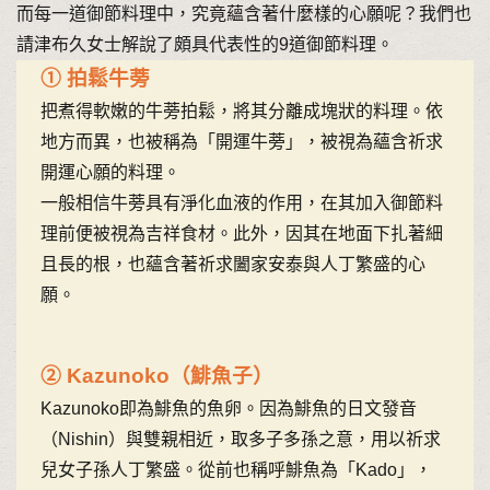
而每一道御節料理中，究竟蘊含著什麼樣的心願呢？我們也
請津布久女士解說了頗具代表性的9道御節料理。
① 拍鬆牛蒡
把煮得軟嫩的牛蒡拍鬆，將其分離成塊狀的料理。依
地方而異，也被稱為「開運牛蒡」，被視為蘊含祈求
開運心願的料理。
一般相信牛蒡具有淨化血液的作用，在其加入御節料
理前便被視為吉祥食材。此外，因其在地面下扎著細
且長的根，也蘊含著祈求闔家安泰與人丁繁盛的心
願。
② Kazunoko（鯡魚子）
Kazunoko即為鯡魚的魚卵。因為鯡魚的日文發音
（Nishin）與雙親相近，取多子多孫之意，用以祈求
兒女子孫人丁繁盛。從前也稱呼鯡魚為「Kado」，