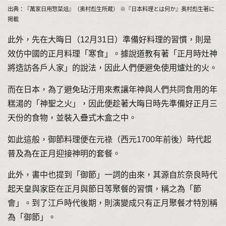
出典：『萬家日用惣菜俎』（奥村彪生所蔵） ※『日本料理とは何か』奥村彪生著に
掲載
此外，先在大晦日（12月31日）準備好料理的習慣，則是
效仿中國的正月料理「寒食」。據說道教有著「正月時灶神
將造訪各戶人家」的說法，因此人們便避免使用爐灶的火。
而在日本，為了避免玷汙用來煮讓年神與人們共同食用的年
糕湯的「神聖之火」，因此便趁著大晦日時先準備好正月三
天份的食物，並裝入疊式木盒之中。
如此這般，御節料理便在元祿（西元1700年前後）時代起
普及為在正月迎接神明的套餐。
此外，書中也提到「御節」一詞的由來，其源自於奈良時代
起天皇與家臣在正月與節日等聚餐的習慣，稱之為「節
會」。到了江戶時代後期，則演變成只有正月聚餐才特別稱
為「御節」。