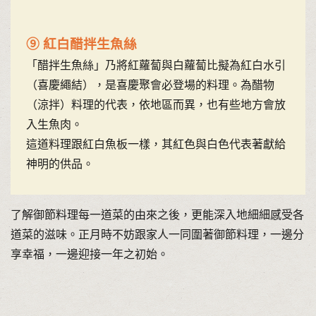
⑨ 紅白醋拌生魚絲
「醋拌生魚絲」乃將紅蘿蔔與白蘿蔔比擬為紅白水引
（喜慶繩結），是喜慶聚會必登場的料理。為醋物
（涼拌）料理的代表，依地區而異，也有些地方會放
入生魚肉。
這道料理跟紅白魚板一樣，其紅色與白色代表著獻給
神明的供品。
了解御節料理每一道菜的由來之後，更能深入地細細感受各
道菜的滋味。正月時不妨跟家人一同圍著御節料理，一邊分
享幸福，一邊迎接一年之初始。