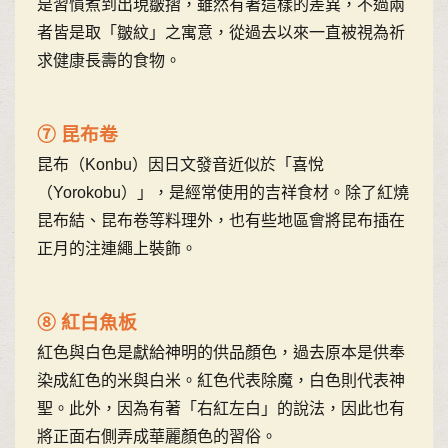
是習慣煮到出現皺摺，雖然有著這樣的差異，不過兩
者皆是取「皺紋」之寓意，從過去以來一直被視為祈
求健康長壽的食物。
⑦ 昆布卷
昆布（Konbu）因日文發音近似於「喜悅
（Yorokobu）」，是經常使用的吉祥食材。除了紅燒
昆布結、昆布卷等料理外，也有些地區會將昆布插在
正月的注連繩上裝飾。
⑧ 紅白魚板
紅色與白色是獻給神明的供品顏色，過去原本是供奉
染成紅色的米與白米。紅色代表除魔，白色則代表神
聖。此外，因為有著「右紅左白」的說法，因此也有
將正面右側弄成華麗顏色的習俗。