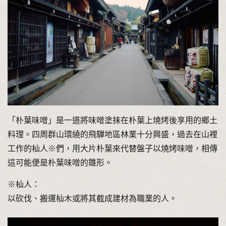
「朴葉味噌」是一道將味噌塗抹在朴葉上燒烤後享用的鄉土
料理。四周群山環繞的飛驒地區林業十分興盛，過去在山裡
工作的杣人※們，用大片朴葉來代替盤子以燒烤味噌，相傳
這可能便是朴葉味噌的雛形。
※杣人：
以砍伐、搬運杣木或將其截成建材為職業的人。