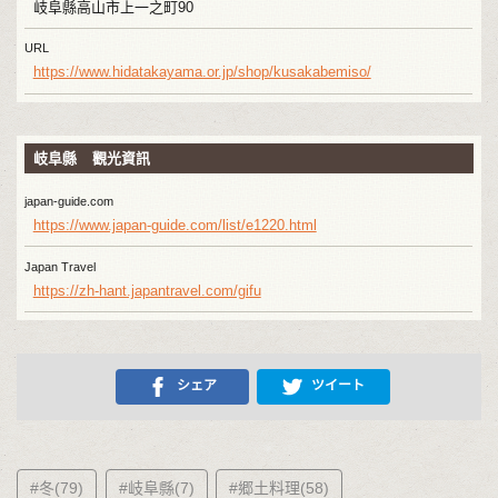
岐阜縣高山市上一之町90
URL
https://www.hidatakayama.or.jp/shop/kusakabemiso/
岐阜縣 觀光資訊
japan-guide.com
https://www.japan-guide.com/list/e1220.html
Japan Travel
https://zh-hant.japantravel.com/gifu
シェア
ツイート
#冬(79)
#岐阜縣(7)
#郷土料理(58)