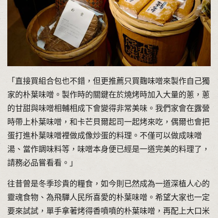
「直接買組合包也不錯，但更推薦只買麴味噌來製作自己獨
家的朴葉味噌。製作時的關鍵在於燒烤時加入大量的蔥，蔥
的甘甜與味噌相輔相成下會變得非常美味。我們家會在露營
時帶上朴葉味噌，和卡芒貝爾起司一起烤來吃，偶爾也會把
蛋打進朴葉味噌裡做成像炒蛋的料理。不僅可以做成味噌
湯、當作調味料等，味噌本身便已經是一道完美的料理了，
請務必品嘗看看。」
往昔曾是冬季珍貴的糧食，如今則已然成為一道深植人心的
靈魂食物、為飛驒人民所喜愛的朴葉味噌。希望大家也一定
要來試試，單手拿著烤得香噴噴的朴葉味噌，再配上大口米