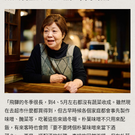
「飛驒的冬季很長，到4、5月左右都沒有蔬菜收成。雖然現
在去超市什麼都買得到，但古早時候各個家庭都會事先製作
味噌、醃菜等，吃著這些來過冬哦。朴葉味噌不只用來配
飯，有來客時也會問『要不要烤個朴葉味噌來當下酒