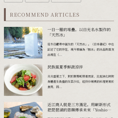
RECOMMEND ARTICLES
一日一層的堆疊。以日光名水製作的
「天然冰」
從冬日嚴寒中誕生的「天然冰」。《日本書紀》中也
記述了它的存在，現今被稱為「刨冰」的冰品則首次
出現在《...
民族風夏季鮮蔬涼拌
炎炎盛夏之下，對於腸胃較弱者而言，比起消化時對
身體產生負擔的生菜沙拉，經拌炒燉煮的料理更易於
食用，因...
近江商人就是三方滿足。用嶄新形式
把琵琶湖的恩賜傳承未來「Yoshio
Fermented Foods」