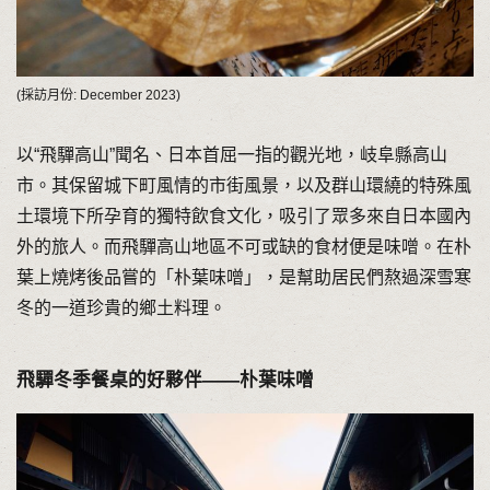
(採訪月份: December 2023)
以“飛驒高山”聞名、日本首屈一指的觀光地，岐阜縣高山
市。其保留城下町風情的市街風景，以及群山環繞的特殊風
土環境下所孕育的獨特飲食文化，吸引了眾多來自日本國內
外的旅人。而飛驒高山地區不可或缺的食材便是味噌。在朴
葉上燒烤後品嘗的「朴葉味噌」，是幫助居民們熬過深雪寒
冬的一道珍貴的鄉土料理。
飛驒冬季餐桌的好夥伴——朴葉味噌