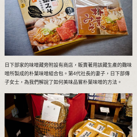
日下部家的味噌藏旁附設有商店，販賣著用該藏生產的麴味
噌所製成的朴葉味噌組合包。第4代社長的妻子，日下部傳
子女士，為我們解說了如何美味品嘗朴葉味噌的方法。