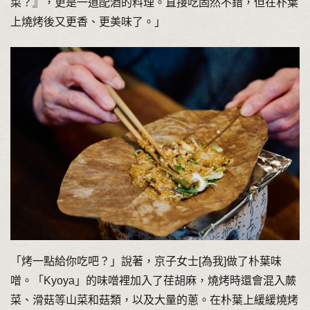
菜？』，更是一道配酒的料理。直接吃固然不錯，但在朴葉
上燒烤後又更香、更美味了。」
「烤一點給你吃吧？」說著，京子女士[為我]做了朴葉味
噌。「Kyoya」的味噌裡加入了荏胡麻，燒烤時還會混入蕨
菜、滑菇等山菜和菇類，以及大量的蔥。在朴葉上緩緩燒烤