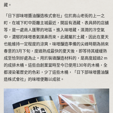
藏。
「日下部味噌醬油釀造株式會社」位於高山老街的上一之
町，在城下町中距離主城最近，開設有酒藏、表具師的店舖
等，是一處商人匯聚的地區。進入味噌藏，濕潤的冷空氣
中，濃郁的味噌香氣撲鼻而來。此藏屬於土藏，因此在夏天
也能維持一定程度的涼爽。味噌釀造準備的尖峰時期為捎來
春意的3月下旬，度過熟成最快的夏天後，即等待其緩緩熟
成至恰到好處為止。用於裝填釀造材料的，是高度超過2 m
的成排木桶。這些自創業當時至今已使用130年的木桶，全
都浸染著歷史的色彩，少了這些木桶，「日下部味噌醬油釀
造株式會社」的味噌便難以成就。