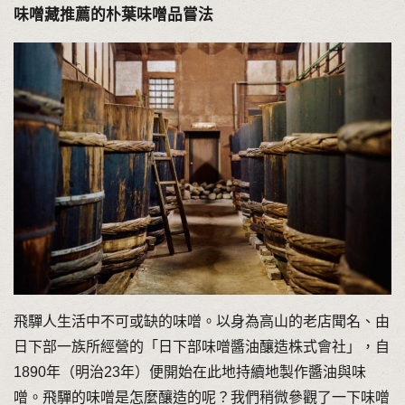
味噌藏推薦的朴葉味噌品嘗法
飛驒人生活中不可或缺的味噌。以身為高山的老店聞名、由
日下部一族所經營的「日下部味噌醬油釀造株式會社」，自
1890年（明治23年）便開始在此地持續地製作醬油與味
噌。飛驒的味噌是怎麼釀造的呢？我們稍微參觀了一下味噌