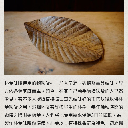
朴葉味噌使用的麴味噌裡，加入了酒、砂糖及薑等調味，配
方依各個家庭而異。如今，在家自己動手釀造味噌的人已然
少見，有不少人選擇直接購買事先調味好的市售味噌以供朴
葉味噌之用。飛驒地區有許多野生的朴樹，每年晚秋時節的
霜降之際開始落葉。人們將此葉用鹽水浸泡3日並曬乾，為
製作朴葉味噌做準備。朴葉以具有特殊香氣為特色，初夏還