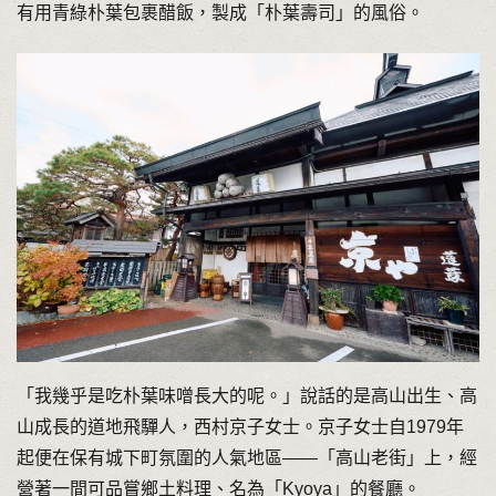
有用青綠朴葉包裹醋飯，製成「朴葉壽司」的風俗。
「我幾乎是吃朴葉味噌長大的呢。」說話的是高山出生、高
山成長的道地飛驒人，西村京子女士。京子女士自1979年
起便在保有城下町氛圍的人氣地區——「高山老街」上，經
營著一間可品嘗鄉土料理、名為「Kyoya」的餐廳。