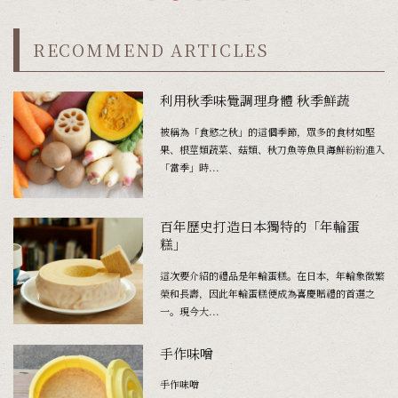
RECOMMEND ARTICLES
利用秋季味覺調理身體 秋季鮮蔬
被稱為「食慾之秋」的這個季節，眾多的食材如堅
果、根莖類蔬菜、菇類、秋刀魚等魚貝海鮮紛紛進入
「當季」時...
百年歷史打造日本獨特的「年輪蛋
糕」
這次要介紹的禮品是年輪蛋糕。在日本，年輪象徵繁
榮和長壽，因此年輪蛋糕便成為喜慶贈禮的首選之
一。現今大...
手作味噌
手作味噌