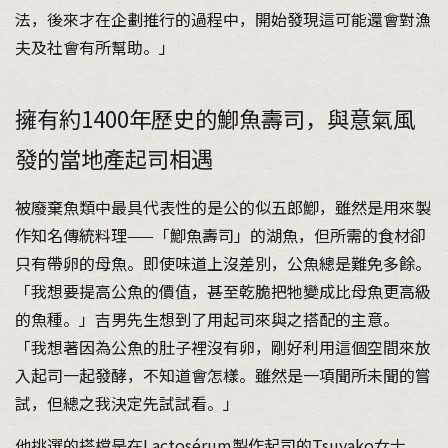
法，後來才在企劃推行的過程中，開始發現這可能還會對漁
夫及社會有所幫助。」
擁有約1400年歷史的鯽魚壽司，與意氣風
發的當地產起司相遇
被廢棄魚類中最具代表性的是公的似五郎鯽，雖然是用來製
作知名傳統料理——「鯽魚壽司」的湖魚，但所需的食材卻
只有帶卵的母魚。即使味道上沒差別，公魚總是難免多餘。
「我想要提高公魚的價值，甚至乾脆把牠變成比母魚更高級
的魚種。」吉男先生想到了用起司來與之搭配的主意。
「我想著因為公魚的肚子裡沒有卵，剛好利用這個空間來放
入起司一起發酵，不知道會怎樣。雖然是一項聞所未聞的嘗
試，但總之我決定先試試看。」
他挑選的搭檔是在Lactosérum製作起司的Tsuyako女士，