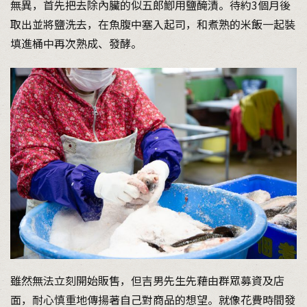
無異，首先把去除內臟的似五郎鯽用鹽醃漬。待約3個月後
取出並將鹽洗去，在魚腹中塞入起司，和煮熟的米飯一起裝
填進桶中再次熟成、發酵。
雖然無法立刻開始販售，但吉男先生先藉由群眾募資及店
面，耐心慎重地傳揚著自己對商品的想望。就像花費時間發