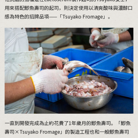
用來搭配鯽魚壽司的起司，則決定使用以清爽酸味與濃醇口
感為特色的招牌品項——「Tsuyako Fromage」。
一直到開發完成為止約花費了1年歲月的鯽魚壽司。「鯽魚
壽司×Tsuyako Fromage」的製造工程也和一般鯽魚壽司