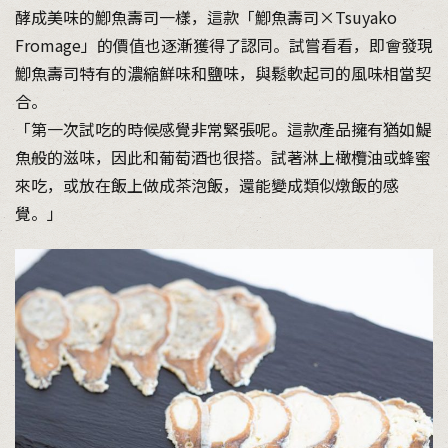
酵成美味的鯽魚壽司一樣，這款「鯽魚壽司×Tsuyako
Fromage」的價值也逐漸獲得了認同。試嘗看看，即會發現
鯽魚壽司特有的濃縮鮮味和鹽味，與鬆軟起司的風味相當契
合。
「第一次試吃的時候感覺非常緊張呢。這款產品擁有猶如鯷
魚般的滋味，因此和葡萄酒也很搭。試著淋上橄欖油或蜂蜜
來吃，或放在飯上做成茶泡飯，還能變成類似燉飯的感
覺。」