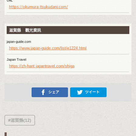
URL
https://okumura-tsukudani.com/
滋賀縣 觀光資訊
japan-guide.com
https://www.japan-guide.com/list/e1224.html
Japan Travel
https://zh-hant.japantravel.com/shiga
シェア
ツイート
#滋賀縣(12)