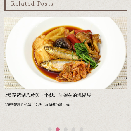
Related Posts
2種琵琶湖八珍與丁字麩、紅蒟蒻的滋滋燒
興盛
2種琵琶湖八珍與丁字麩、紅蒟蒻的滋滋燒
被
可