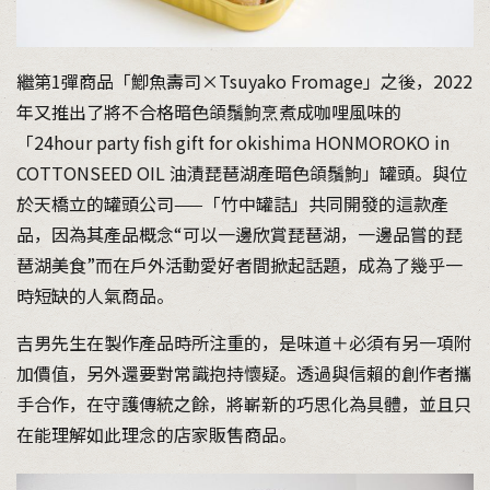
繼第1彈商品「鯽魚壽司×Tsuyako Fromage」之後，2022
年又推出了將不合格暗色頜鬚鮈烹煮成咖哩風味的
「24hour party fish gift for okishima HONMOROKO in
COTTONSEED OIL 油漬琵琶湖產暗色頜鬚鮈」罐頭。與位
於天橋立的罐頭公司——「竹中罐詰」共同開發的這款產
品，因為其產品概念“可以一邊欣賞琵琶湖，一邊品嘗的琵
琶湖美食”而在戶外活動愛好者間掀起話題，成為了幾乎一
時短缺的人氣商品。
吉男先生在製作產品時所注重的，是味道＋必須有另一項附
加價值，另外還要對常識抱持懷疑。透過與信賴的創作者攜
手合作，在守護傳統之餘，將嶄新的巧思化為具體，並且只
在能理解如此理念的店家販售商品。