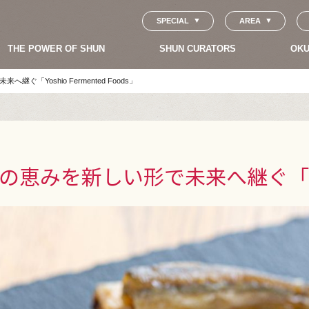
SPECIAL
AREA
THE POWER OF SHUN
SHUN CURATORS
OKU
Yoshio Fermented Foods」
を新しい形で未来へ継ぐ「Yoshio 