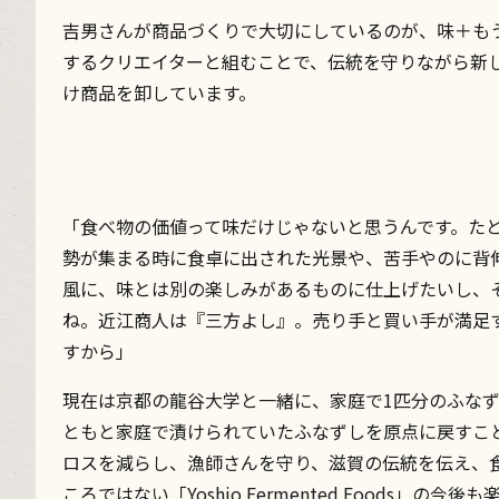
吉男さんが商品づくりで大切にしているのが、味＋も
するクリエイターと組むことで、伝統を守りながら新
け商品を卸しています。
「食べ物の価値って味だけじゃないと思うんです。た
勢が集まる時に食卓に出された光景や、苦手やのに背
風に、味とは別の楽しみがあるものに仕上げたいし、
ね。近江商人は『三方よし』。売り手と買い手が満足
すから」
現在は京都の龍谷大学と一緒に、家庭で1匹分のふな
ともと家庭で漬けられていたふなずしを原点に戻すこ
ロスを減らし、漁師さんを守り、滋賀の伝統を伝え、食
ころではない「Yoshio Fermented Foods」の今後