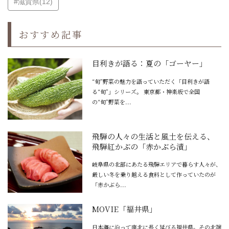
#滋賀県(12)
おすすめ記事
目利きが語る：夏の「ゴーヤー」
“旬”野菜の魅力を語っていただく「目利きが語
る“旬”」シリーズ。 東京都・神楽坂で全国
の“旬”野菜を...
飛騨の人々の生活と風土を伝える、
飛騨紅かぶの「赤かぶら漬」
岐阜県の北部にあたる飛騨エリアで暮らす人々が、
厳しい冬を乗り越える食料として作っていたのが
「赤かぶら...
MOVIE「福井県」
日本海に沿って南北に長く延びる福井県。その北端