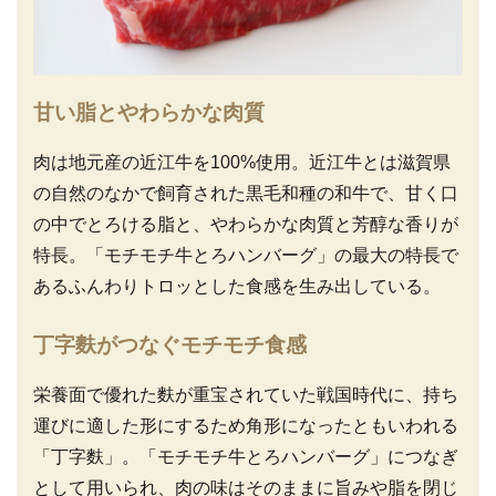
甘い脂とやわらかな肉質
肉は地元産の近江牛を100%使用。近江牛とは滋賀県
の自然のなかで飼育された黒毛和種の和牛で、甘く口
の中でとろける脂と、やわらかな肉質と芳醇な香りが
特長。「モチモチ牛とろハンバーグ」の最大の特長で
あるふんわりトロッとした食感を生み出している。
丁字麩がつなぐモチモチ食感
栄養面で優れた麩が重宝されていた戦国時代に、持ち
運びに適した形にするため角形になったともいわれる
「丁字麩」。「モチモチ牛とろハンバーグ」につなぎ
として用いられ、肉の味はそのままに旨みや脂を閉じ