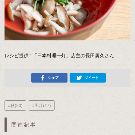
レシピ提供 : 「日本料理一灯」店主の長田勇久さん
シェア
ツイート
#秋(80)
#出汁(17)
関連記事