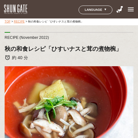
menu
LANGUAGE
TOP
>
RECIPE
>
秋の和食レシピ「ひすいナスと茸の煮物椀」
RECIPE (November 2022)
秋の和食レシピ「ひすいナスと茸の煮物椀」
alarm
約 40 分