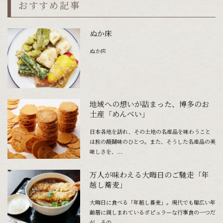
おすすめ記事
ぬか床
ぬか床
地域への想いが詰まった、博多のお
土産「めんべい」
日本各地を訪れ、その土地の名産品を味わうこと
は旅の醍醐味のひとつ。また、そうした名産品の美
味しさを、...
万人が味わえる大晦日のご馳走「年
越し蕎麦」
大晦日に食べる「年越し蕎麦」。現代でも幅広い年
齢層に親しまれているポピュラーな行事食の一つだ
が、その...