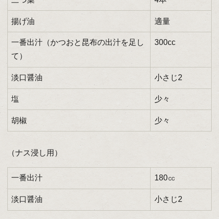
揚げ油
適量
一番出汁（かつおと昆布の出汁を足し
300cc
て）
淡口醤油
小さじ2
塩
少々
胡椒
少々
（ナス浸し用）
一番出汁
180㏄
淡口醤油
小さじ2