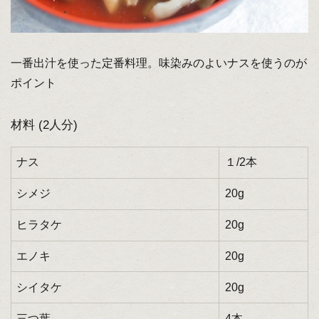
一番出汁を使った定番料理。味染みのよいナスを使うのが
ポイント
材料 (2人分)
ナス
１/2本
シメジ
20g
ヒラタケ
20g
エノキ
20g
シイタケ
20g
三つ葉
4本