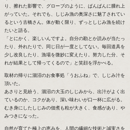
り、擦れた影響で、グローブのように、ぱんぱんに腫れ上
がっていた。それでも、しじみ漁の奥深さに魅了されてい
るという古橋さん。体が動く限り、ずっとしじみ漁を続け
たいと語る。
「とにかく、楽しいんですよ。自分の勘とか読みが当たっ
たり、外れたりで。同じ日が一度としてない。毎回道具を
少し改良したり、漁場を微妙に変えたり。努力した分、そ
れが結果として帰ってくるので」と笑顔を浮かべる。
取材の帰りに涸沼のお食事処「うおふね」で、しじみ汁を
頂いた。
あさりと見紛う、涸沼の大玉のしじみから、出汁がよく出
ているのか、コクがあり、深い味わいが口一杯に広がる。
むき身にしたしじみの佃煮も粒が大きく、食感があり、や
みつきになった。
自然が育てた極上の恵みを、人間の繊細な技術と誠実さを