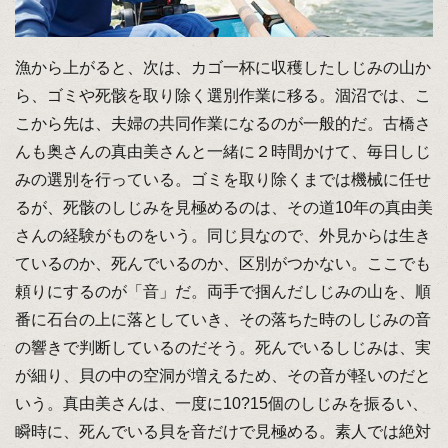
漁から上がると、次は、カゴ一杯に収穫したしじみの山か
ら、ゴミや死骸を取り除く選別作業に移る。涸沼では、こ
こから先は、夫婦の共同作業になるのが一般的だ。古橋さ
んも奥さんの真由美さんと一緒に２時間かけて、毎日しじ
みの選別を行っている。ゴミを取り除くまでは機械に任せ
るが、死骸のしじみを見極めるのは、その道10年の真由美
さんの経験がものをいう。同じ貝なので、外見からは生き
ているのか、死んでいるのか、区別がつかない。ここでも
頼りにするのが「音」だ。両手で掴んだしじみの山を、順
番に石台の上に落としていき、その落ちた時のしじみの音
の響きで判断しているのだそう。死んでいるしじみは、実
が細り、貝の中の空洞が増えるため、その音が軽いのだと
いう。真由美さんは、一度に10?15個のしじみを振るい、
瞬時に、死んでいる貝を音だけで見極める。素人では絶対