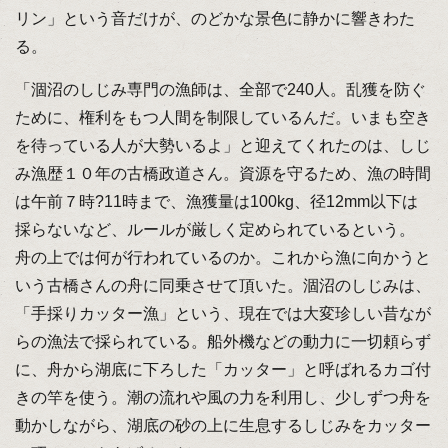
リン」という音だけが、のどかな景色に静かに響きわた
る。
「涸沼のしじみ専門の漁師は、全部で240人。乱獲を防ぐ
ために、権利をもつ人間を制限しているんだ。いまも空き
を待っている人が大勢いるよ」と迎えてくれたのは、しじ
み漁歴１０年の古橋政道さん。資源を守るため、漁の時間
は午前７時?11時まで、漁獲量は100kg、径12mm以下は
採らないなど、ルールが厳しく定められているという。
舟の上では何が行われているのか。これから漁に向かうと
いう古橋さんの舟に同乗させて頂いた。涸沼のしじみは、
「手採りカッター漁」という、現在では大変珍しい昔なが
らの漁法で採られている。船外機などの動力に一切頼らず
に、舟から湖底に下ろした「カッター」と呼ばれるカゴ付
きの竿を使う。潮の流れや風の力を利用し、少しずつ舟を
動かしながら、湖底の砂の上に生息するしじみをカッター