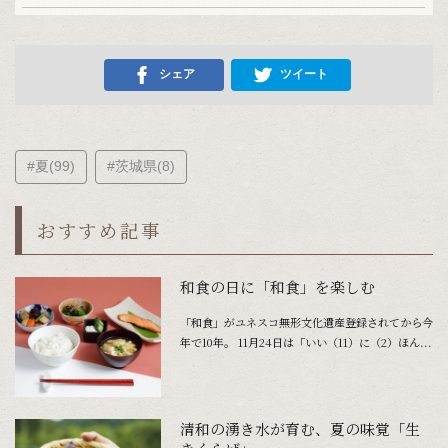
シェア
ツイート
#夏(99)
#茨城県(8)
おすすめ記事
和食の日に「和食」を楽しむ
「和食」がユネスコ無形文化遺産登録されてから今
年で10年。 11月24日は「いい（11）に（2）ほん...
清和の湧き水が育む、夏の味覚「生