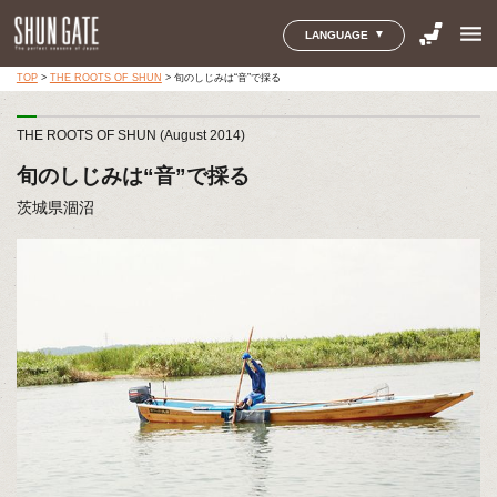
menu
LANGUAGE
TOP
>
THE ROOTS OF SHUN
>
旬のしじみは“音”で採る
THE ROOTS OF SHUN (August 2014)
旬のしじみは“音”で採る
茨城県涸沼