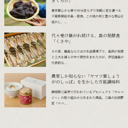
きくらげ」
東京都心から車で90分足らずで気軽に足を運べる
千葉県房総半島・君津。この地の利と豊かな里山を
活かし、...
代々受け継がれ続ける、島の発酵食
「くさや」
その昔、離島ならではの生活環境下で、島民が知恵
と工夫を凝らす中で偶然生まれたのが、伊豆諸島の
代表的な...
農家しか知らない「ヤマツ葉しょう
がのしっぽ」を生かした万能調味料
静岡県三島市で行われているプロジェクト「サルベ
ジー」の取り組みから生まれた商品、三島の伝統野
菜「ヤマ...