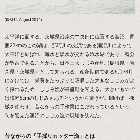
(取材月: August 2014)
太平洋に面する、茨城県沿岸の中央部に位置する涸沼。周
囲22kmのこの湖は、那珂川の支流である涸沼川によって
太平洋と結ばれ、海水と淡水が交わる汽水湖であり、養分
が豊富であることから、日本三大しじみ産地（島根県・青
森県・茨城県）として知られる。産卵期前である6月?8月
にかけては、栄養をたっぷりと吸収した大きなしじみがよ
く採れるため、しじみ漁が最盛期を迎える。大きいもので
は横幅5cmのしじみもあるというから驚きだ。聞けば、機
械を使わず、昔ながらの手作業にこだわっているという。
旬を迎えた涸沼のしじみ漁の現場を訪ねた。
昔ながらの「手採りカッター漁」とは