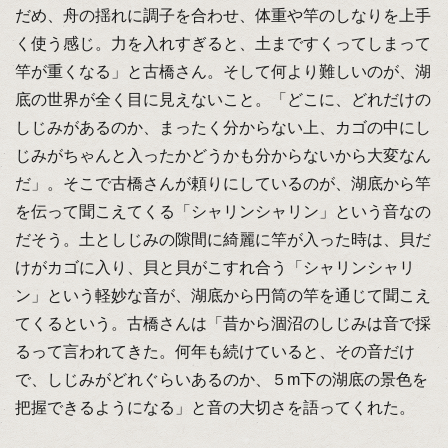
だめ、舟の揺れに調子を合わせ、体重や竿のしなりを上手
く使う感じ。力を入れすぎると、土まですくってしまって
竿が重くなる」と古橋さん。そして何より難しいのが、湖
底の世界が全く目に見えないこと。「どこに、どれだけの
しじみがあるのか、まったく分からない上、カゴの中にし
じみがちゃんと入ったかどうかも分からないから大変なん
だ」。そこで古橋さんが頼りにしているのが、湖底から竿
を伝って聞こえてくる「シャリンシャリン」という音なの
だそう。土としじみの隙間に綺麗に竿が入った時は、貝だ
けがカゴに入り、貝と貝がこすれ合う「シャリンシャリ
ン」という軽妙な音が、湖底から円筒の竿を通じて聞こえ
てくるという。古橋さんは「昔から涸沼のしじみは音で採
るって言われてきた。何年も続けていると、その音だけ
で、しじみがどれぐらいあるのか、５m下の湖底の景色を
把握できるようになる」と音の大切さを語ってくれた。