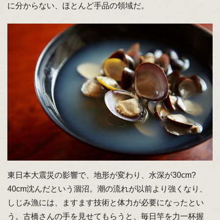
に分からない、ほとんど手品の領域だ。
東日本大震災の影響で、地形が変わり、水深が30cm?
40cm沈んだという涸沼。潮の流れが以前より強くなり、
しじみ漁には、ますます技術と体力が必要になったとい
う。古橋さんの手を見せてもらうと、毎日竿を力一杯握