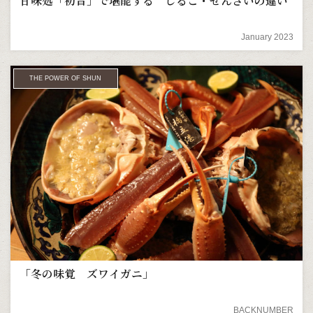
甘味処「初音」で堪能する しるこ・ぜんざいの違い
January 2023
THE POWER OF SHUN
「冬の味覚 ズワイガニ」
BACKNUMBER