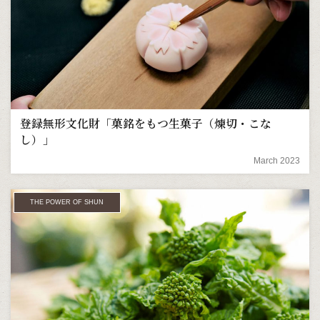
登録無形文化財「菓銘をもつ生菓子（煉切・こな
し）」
March 2023
THE POWER OF SHUN