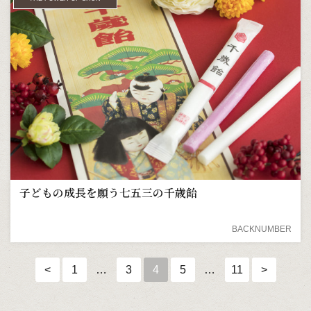
子どもの成長を願う七五三の千歳飴
BACKNUMBER
<
1
…
3
4
5
…
11
>