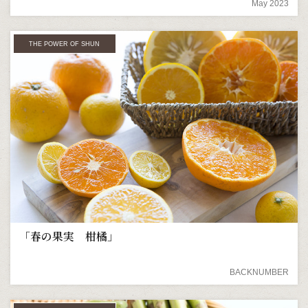
May 2023
THE POWER OF SHUN
「春の果実 柑橘」
BACKNUMBER