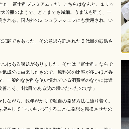
された「富士酢プレミアム」だ。こちらはなんと、１リッ
は大吟醸のようで、どこまでも繊細。うま味も強く、一
覆される。国内外のミシュランシェフにも愛用され、い
の悲願でもあった。その意思を託された５代目の彰浩さ
じつはある課題がありました。それは『富士酢』ならで
香気成分に由来したもので、原料米の比率が多いほど香
が、一般的なお酢を使い慣れている消費者のなかには違
改善こそ、4代目である父の願いだったのです」
かしながら、数年がかりで独自の発酵方法に辿り着く。
増やして “マスキング”することに発想を転換させたの