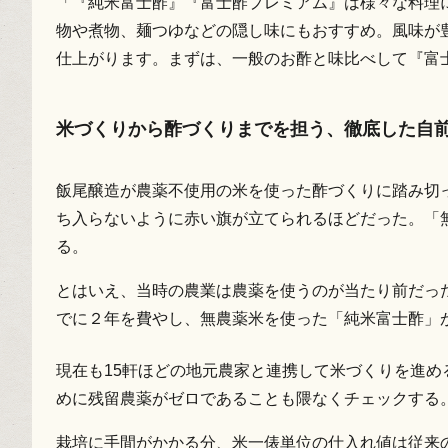
「『純米富士酢』『富士酢プレミアム』は様々な料理
物や煮物、麺つゆなどの隠し味にもおすすめ。風味が
仕上がります。まずは、一般のお酢と味比べして『富
米づくりから酢づくりまでを担う、徹底した自
飯尾醸造が農薬不使用の米を使った酢づくりに踏み切っ
ち入らないように赤い旗が立てられるほどだった。「
る。
とはいえ、当時の農業は農薬を使うのが当たり前だっ
でに２年を費やし、無農薬米を使った「純米富士酢」
現在も15軒ほどの地元農家と連携して米づくりを進
めに残留農薬がゼロであることも隈なくチェックする
栽培に手間がかかる分、米一俵単位の仕入れ値は従来