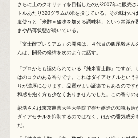
さらに上のクオリティを目指したのが2007年に販売
トルあたり320グラムの米を投じている。その味わい
度使うと「米酢＝酸味を加える調味料」という常識が
まや品薄状態が続いている。
「富士酢プレミアム」の開発は、４代目の飯尾毅さん
んは、開発の経緯を次のように話す。
「プロからも認められている『純米富士酢』ですが、
はのコクのある香りです。これはダイアセチルという
りが濃厚になります。品質がよい証拠でもあるのです
和感を抱く方も少なくありませんでした。この香りの
彰浩さんは東京農業大学大学院で得た醸造の知識も活
ダイアセチルを抑制するのではなく、ほかの香気成分を
だ。