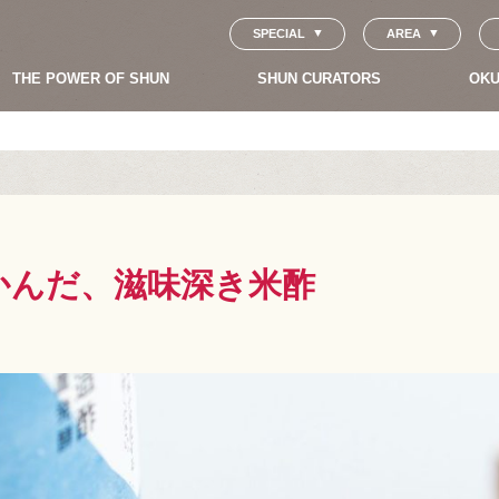
SPECIAL
AREA
THE POWER OF SHUN
SHUN CURATORS
OKU
かんだ、滋味深き米酢