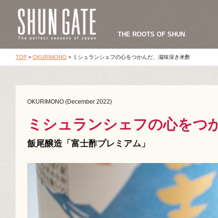
THE ROOTS OF SHUN
TOP
>
OKURIMONO
>
ミシュランシェフの心をつかんだ、滋味深き米酢
OKURIMONO (December 2022)
ミシュランシェフの心をつ
飯尾醸造「富士酢プレミアム」