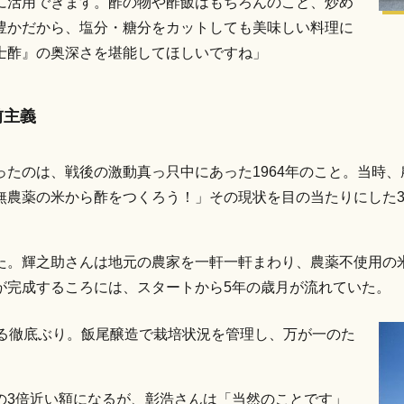
に活用できます。酢の物や酢飯はもちろんのこと、炒め
豊かだから、塩分・糖分をカットしても美味しい料理に
士酢』の奥深さを堪能してほしいですね」
前主義
たのは、戦後の激動真っ只中にあった1964年のこと。当時
無農薬の米から酢をつくろう！」その現状を目の当たりにした
た。輝之助さんは地元の農家を一軒一軒まわり、農薬不使用の
が完成するころには、スタートから5年の歳月が流れていた。
める徹底ぶり。飯尾醸造で栽培状況を管理し、万が一のた
。
の3倍近い額になるが、彰浩さんは「当然のことです」