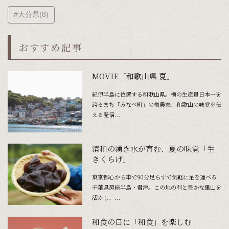
#大分県(8)
おすすめ記事
MOVIE「和歌山県 夏」
紀伊半島に位置する和歌山県。梅の生産量日本一を
誇るまち「みなべ町」の梅農家、和歌山の味覚を伝
える発信...
清和の湧き水が育む、夏の味覚「生
きくらげ」
東京都心から車で90分足らずで気軽に足を運べる
千葉県房総半島・君津。この地の利と豊かな里山を
活かし、...
和食の日に「和食」を楽しむ