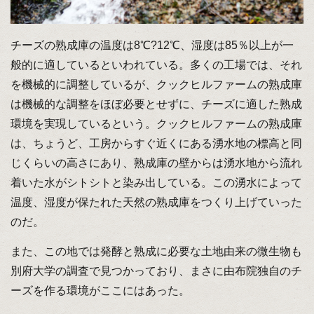
チーズの熟成庫の温度は8℃?12℃、湿度は85％以上が一
般的に適しているといわれている。多くの工場では、それ
を機械的に調整しているが、クックヒルファームの熟成庫
は機械的な調整をほぼ必要とせずに、チーズに適した熟成
環境を実現しているという。クックヒルファームの熟成庫
は、ちょうど、工房からすぐ近くにある湧水地の標高と同
じくらいの高さにあり、熟成庫の壁からは湧水地から流れ
着いた水がシトシトと染み出している。この湧水によって
温度、湿度が保たれた天然の熟成庫をつくり上げていった
のだ。
また、この地では発酵と熟成に必要な土地由来の微生物も
別府大学の調査で見つかっており、まさに由布院独自のチ
ーズを作る環境がここにはあった。