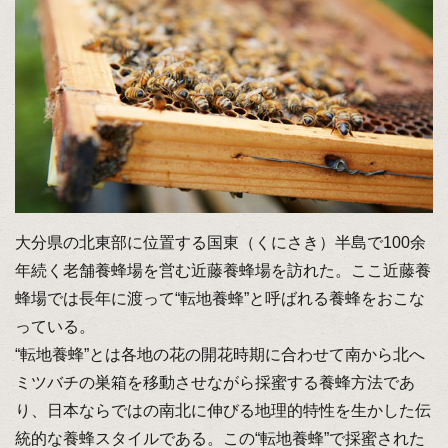
大分県の北東部に位置する国東（くにさき）半島で100余
年続く老舗養蜂場を営む近藤養蜂場を訪れた。ここ近藤養
蜂場では長年に渡って“転地養蜂”と呼ばれる養蜂をおこな
っている。
“転地養蜂”とは各地の花の開花時期に合わせて南から北へ
ミツバチの巣箱を移動させながら採蜜する養蜂方法であ
り、日本ならではの南北に伸びる地理的特性を生かした伝
統的な養蜂スタイルである。この“転地養蜂”で採蜜された