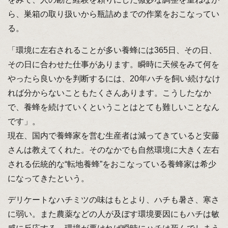
ら、巣箱の取り扱いから瓶詰めまでの作業をおこなってい
る。
「環境に左右されることが多い養蜂には365日、その日、
その日に合わせた仕事があります。瞬時に天候をみて何を
やったら良いかを判断するには、20年ハチを飼い続けなけ
れば分からないこともたくさんあります。こうしたなか
で、養蜂を続けていくということはとても難しいことなん
です」。
現在、国内で養蜂家を営む生産者は減ってきていると安藤
さんは教えてくれた。そのなかでも自然環境に大きく左右
される伝統的な“転地養蜂”をおこなっている養蜂家は希少
になってきたという。
デリケートなハチミツの味はもとより、ハチも暑さ、寒さ
に弱い。また農薬などの人が及ぼす環境要因にもハチは敏