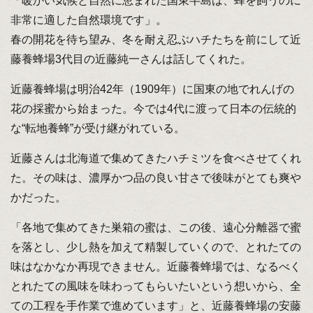
「暖かい気候と自然に恵まれた国東半島は、蜂を飼うのに
非常に適した自然環境です」。
春の開花を待ち望み、冬を耐え忍ぶハチたちを前にして近
藤養蜂場3代目の近藤純一さんは話してくれた。
近藤養蜂場は明治42年（1909年）に国東の地でれんげの
花の採蜜から始まった。今では4代に渡って日本の伝統的
な“転地養蜂”が受け継がれている。
近藤さんは北海道で集めてきたハチミツを食べさせてくれ
た。その味は、濃厚かつ品の良い甘さで後味がとても爽や
かだった。
「各地で集めてきた巣箱の蜜は、この後、遠心分離器で蜜
を落とし、少し熱を加えて精製していくので、とれたての
味はなかなか再現できません。近藤養蜂場では、なるべく
とれたての風味を味わってもらいたいという想いから、全
ての工程を手作業で進めています」と、近藤養蜂場の安藤