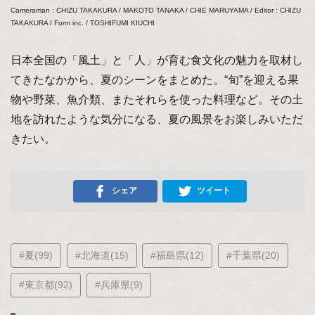
Cameraman : CHIZU TAKAKURA / MAKOTO TANAKA / CHIE MARUYAMA / Editor : CHIZU
TAKAKURA / Form inc. / TOSHIFUMI KIUCHI
日本全国の「風土」と「人」が育む食文化の魅力を取材し
てきたなかから、夏のシーンをまとめた。“旬”を迎える果
物や野菜、魚介類、またそれらを使った料理など。その土
地を訪れたような気分になる、夏の風景をお楽しみいただ
きたい。
シェア
ツイート
#夏(99)
#北海道(15)
#福島県(12)
#千葉県(20)
#東京都(92)
#兵庫県(9)