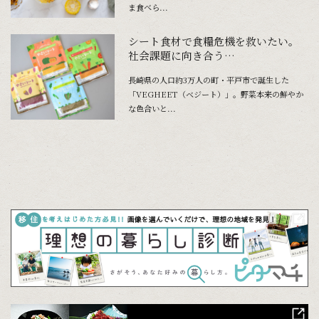
ま食べら...
シート食材で食糧危機を救いたい。
社会課題に向き合う
「VEGHEET（ベジート）」
長崎県の人口約3万人の町・平戸市で誕生した
「VEGHEET（ベジート）」。野菜本来の鮮やか
な色合いと...