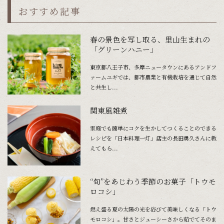
おすすめ記事
春の景色を写し取る、里山生まれの
「グリーンハニー」
東京都八王子市、多摩ニュータウンにあるアンドフ
ァームユギでは、都市農業と有機栽培を通じて自然
と共生し...
関東風雑煮
家庭でも簡単にコクを生かしてつくることのできる
レシピを「日本料理一灯」店主の長田勇久さんに教
えてもら...
“旬”をあじわう季節のお菓子「トウモ
ロコシ」
燃え盛る夏の太陽の光を浴びて美味しくなる「トウ
モロコシ」。甘さとジューシーさから茹でてそのま