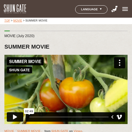
menu
LANGUAGE
TOP
>
MOVIE
>
SUMMER MOVIE
MOVIE (July 2020)
SUMMER MOVIE
MOVIE「SUMMER MOVIE」
from
SHUN GATE
on
Vimeo
.