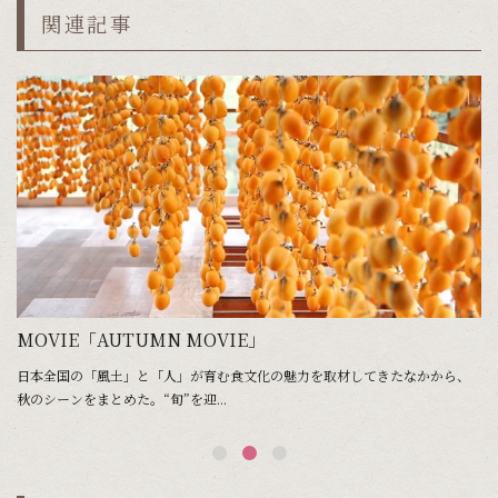
関連記事
MOVIE「AUTUMN MOVIE」
M
、
日本全国の「風土」と「人」が育む食文化の魅力を取材してきたなかから、
日
秋のシーンをまとめた。“旬”を迎...
冬