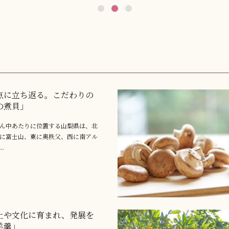
点に立ち返る。こだわりの
の煮貝」
ん中あたりに位置する山梨県は、北
に富士山、東に奥秩父、西に南アル
.
土や文化に育まれ、発展を
羊羹」