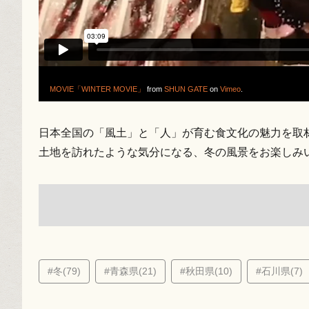
MOVIE「WINTER MOVIE」
from
SHUN GATE
on
Vimeo
.
日本全国の「風土」と「人」が育む食文化の魅力を取
土地を訪れたような気分になる、冬の風景をお楽しみ
#冬(79)
#青森県(21)
#秋田県(10)
#石川県(7)