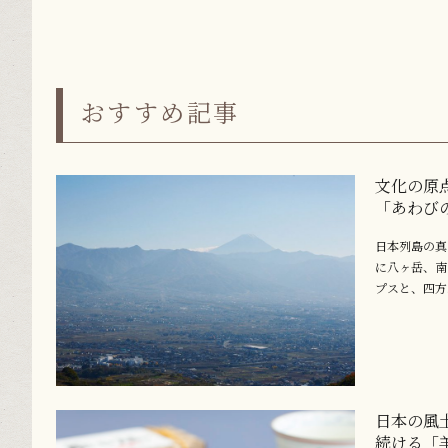
おすすめ記事
文化の原
「あわび
日本列島の真
に八ヶ岳、南
プスと、四方..
日本の風
続ける「