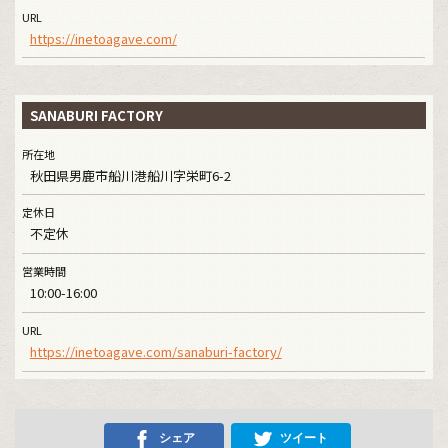
URL
https://inetoagave.com/
SANABURI FACTORY
所在地
秋田県男鹿市船川港船川字栄町6-2
定休日
不定休
営業時間
10:00-16:00
URL
https://inetoagave.com/sanaburi-factory/
シェア
ツイート