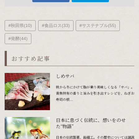
#秋田県(10)
#食品ロス(33)
#サステナブル(55)
#発酵(44)
おすすめ記事
しめサバ
秋から冬にかけて脂が乗り美味しくなる「サバ」。
青魚特有の香りと旨みを引き出すレシピを、ねぎお
寿司の根...
日本に息づく伝統に、想いをのせ
た“物語”
日本の伝統製菓、飴細工。その歴史については諸説