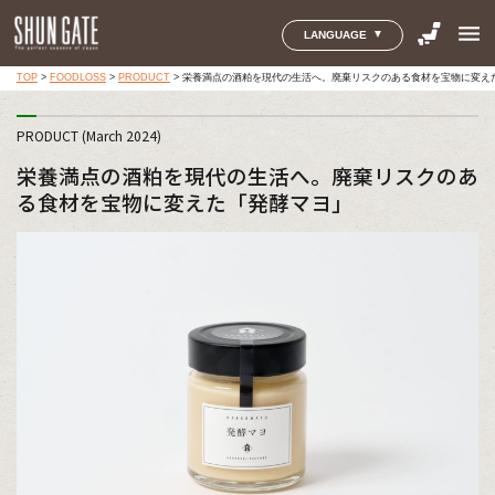
menu
LANGUAGE
TOP
>
FOODLOSS
>
PRODUCT
>
栄養満点の酒粕を現代の生活へ。廃棄リスクのある食材を宝物に変え
PRODUCT (March 2024)
栄養満点の酒粕を現代の生活へ。廃棄リスクのあ
る食材を宝物に変えた「発酵マヨ」