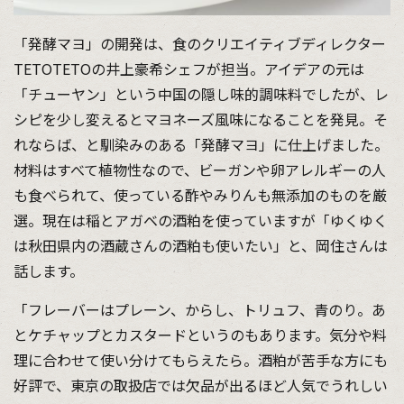
「発酵マヨ」の開発は、食のクリエイティブディレクター
TETOTETOの井上豪希シェフが担当。アイデアの元は
「チューヤン」という中国の隠し味的調味料でしたが、レ
シピを少し変えるとマヨネーズ風味になることを発見。そ
れならば、と馴染みのある「発酵マヨ」に仕上げました。
材料はすべて植物性なので、ビーガンや卵アレルギーの人
も食べられて、使っている酢やみりんも無添加のものを厳
選。現在は稲とアガベの酒粕を使っていますが「ゆくゆく
は秋田県内の酒蔵さんの酒粕も使いたい」と、岡住さんは
話します。
「フレーバーはプレーン、からし、トリュフ、青のり。あ
とケチャップとカスタードというのもあります。気分や料
理に合わせて使い分けてもらえたら。酒粕が苦手な方にも
好評で、東京の取扱店では欠品が出るほど人気でうれしい