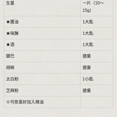
生薑
一片（10～
15g）
★醬油
1大匙
★味醂
1大匙
★酒
1大匙
鹽巴
適量
胡椒
適量
太白粉
1小匙
芝麻粉
適量
※可依喜好加入辣油