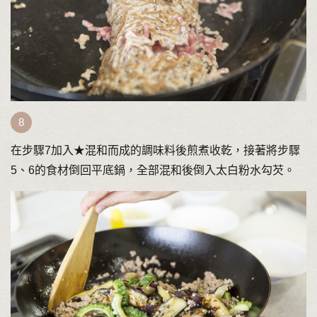
在步驟7加入★混和而成的調味料後煎煮收乾，接著將步驟
5、6的食材倒回平底鍋，全部混和後倒入太白粉水勾芡。