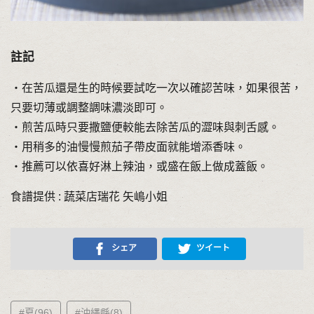
註記
・在苦瓜還是生的時候要試吃一次以確認苦味，如果很苦，
只要切薄或調整調味濃淡即可。
・煎苦瓜時只要撒鹽便較能去除苦瓜的澀味與刺舌感。
・用稍多的油慢慢煎茄子帶皮面就能增添香味。
・推薦可以依喜好淋上辣油，或盛在飯上做成蓋飯。
食譜提供 : 蔬菜店瑞花 矢嶋小姐
シェア
ツイート
#夏(96)
#沖縄縣(8)