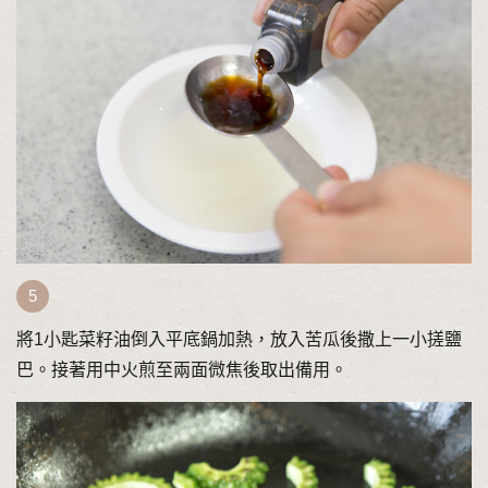
將1小匙菜籽油倒入平底鍋加熱，放入苦瓜後撒上一小搓鹽
巴。接著用中火煎至兩面微焦後取出備用。