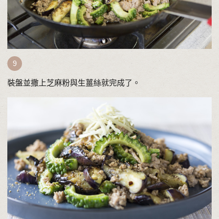
裝盤並撒上芝麻粉與生薑絲就完成了。