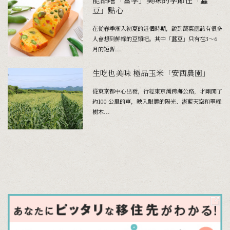
豆」點心
在從春季漸入初夏的這個時期，說到蔬菜應該有很多
人會想到鮮綠的豆類吧。其中「蠶豆」只有在3～6
月的短暫...
生吃也美味 極品玉米「安西農園」
從東京都中心出發，行經東京灣跨海公路，才剛開了
約100 公里的車，映入眼簾的陽光、湛藍天空和翠綠
樹木...