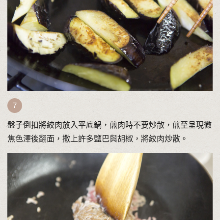
盤子倒扣將絞肉放入平底鍋，煎肉時不要炒散，煎至呈現微
焦色澤後翻面，撒上許多鹽巴與胡椒，將絞肉炒散。