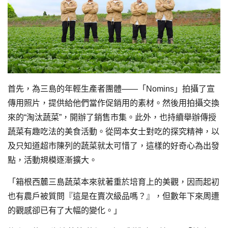
首先，為三島的年輕生產者團體——「Nomins」拍攝了宣
傳用照片，提供給他們當作促銷用的素材。然後用拍攝交換
來的“淘汰蔬菜”，開辦了銷售市集。此外，也持續舉辦傳授
蔬菜有趣吃法的美食活動。從岡本女士對吃的探究精神，以
及只知道超市陳列的蔬菜就太可惜了，這樣的好奇心為出發
點，活動規模逐漸擴大。
「箱根西麓三島蔬菜本來就著重於培育上的美觀，因而起初
也有農戶被質問『這是在賣次級品嗎？』，但數年下來周遭
的觀感卻已有了大幅的變化。」