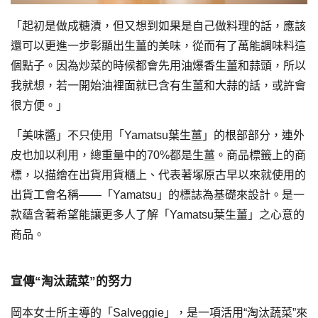
「起初是做成糖漬，但又想到如果是自己做料理的話，應該
還可以更進一步彰顯出生薑的美味，從而有了萬能調味料這
個點子。因為炒菜的時候都會先用油爆香生薑和蒜頭，所以
我就想，若一開始油裡面就已含有生薑和大蒜的話，或許會
很方便。」
「美味醬」不只使用「Yamatsu葉生薑」的根部部分，連外
皮也加以利用，總重量中的70%都是生薑。商品標籤上的商
標，以描繪在出貨用貨櫃上、代表著塚原古早以來就使用的
出貨工會名稱——「Yamatsu」的標誌為基礎來設計。是一
款蘊含著希望能讓更多人了解「Yamatsu葉生薑」之心意的
商品。
宣傳“淘汰蔬菜”的努力
岡本女士所主導的「Salveggie」，是一項活用“淘汰蔬菜”來