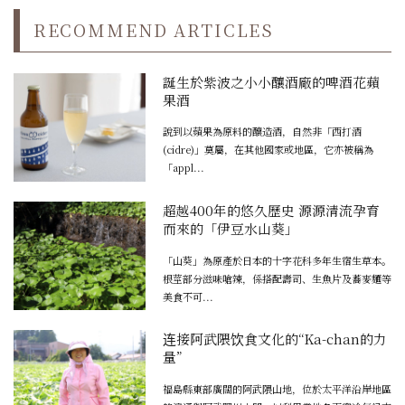
RECOMMEND ARTICLES
誕生於紫波之小小釀酒廠的啤酒花蘋
果酒
說到以蘋果為原料的釀造酒，自然非「西打酒
(cidre)」莫屬，在其他國家或地區，它亦被稱為
「appl...
超越400年的悠久歷史 源源清流孕育
而來的「伊豆水山葵」
「山葵」為原產於日本的十字花科多年生宿生草本。
根莖部分滋味嗆辣，係搭配壽司、生魚片及蕎麥麵等
美食不可...
连接阿武隈饮食文化的“Ka-chan的力
量”
福島縣東部廣闊的阿武隈山地，位於太平洋沿岸地區