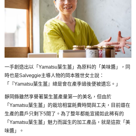
一手創造出以「Yamatsu葉生薑」為原料的「美味醬」，同
時也是Salveggie主導人物的岡本雅世女士說：
「『Yamatsu葉生薑』總是會在產季過後便被遺忘。」
靜岡縣雖然享譽著葉生薑產量第一的美名，但由於
「Yamatsu葉生薑」的栽培相當耗費時間與工夫，目前還在
生產的農戶只剩下5間了。為了整年都能宣揚如此稀有的
「Yamatsu葉生薑」魅力而誕生的加工產品，就是這款「美
味醬」。