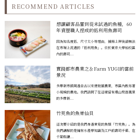
RECOMMEND ARTICLES
想讓顧客品嘗到從未試過的魚種，60
年資歷職人捏成的低利用魚壽司
因為知名度低、尺寸太小等理由，捕撈上岸後卻無法
在市場上流通的「低利用魚」。位於東京大學柏校區
內的壽司...
實踐都市農業之＆Farm YUGI的當前
景況
多摩新市鎮周邊自古以來便發展農業，市區內散布著
小規模的農地。我們訪問了在這樣留有環山聚落風景
的多摩新...
竹莢魚的魚骨仙貝
這次要介紹的是我們身邊常見的魚類「竹莢魚」。為
我們講解的是擁有水產學知識及江戶前壽司手藝、在
千葉縣鎌...