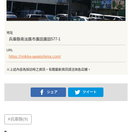
地址
兵庫縣南淡路市廣田廣田577-1
URL
https://mikke-awajishima.com/
※上述內容為採訪時之資訊。有關最新資訊請洽詢各店鋪。
シェア
ツイート
#兵庫縣(9)