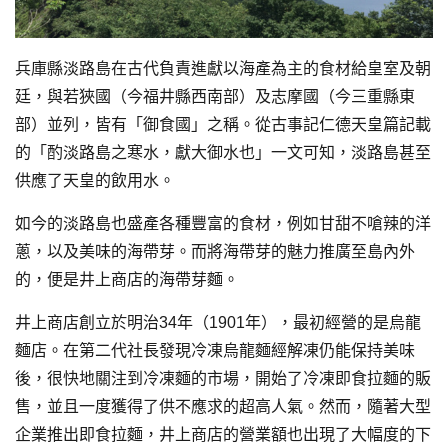
兵庫縣淡路島在古代負責進獻以海產為主的食材給皇室及朝
廷，與若狹國（今福井縣西南部）及志摩國（今三重縣東
部）並列，皆有「御食國」之稱。從古事記仁德天皇篇記載
的「酌淡路島之寒水，獻大御水也」一文可知，淡路島甚至
供應了天皇的飲用水。
如今的淡路島也盛產各種豐富的食材，例如甘甜不嗆辣的洋
蔥，以及美味的海帶芽。而將海帶芽的魅力推廣至島內外
的，便是井上商店的海帶芽麵。
井上商店創立於明治34年（1901年），最初經營的是烏龍
麵店。在第二代社長發現冷凍烏龍麵經解凍仍能保持美味
後，很快地關注到冷凍麵的市場，開始了冷凍即食拉麵的販
售，並且一度獲得了供不應求的超高人氣。然而，隨著大型
企業推出即食拉麵，井上商店的營業額也出現了大幅度的下