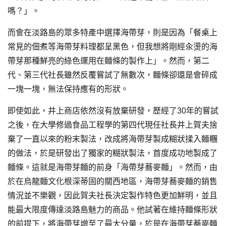
嗎？」。
而會在淡路島的眾多特產中選擇海帶芽，則是因為「餐桌上
常見的佃煮等海帶芽料理都呈黑色，但我想將剛經汆燙的海
帶芽那種鮮亮的綠色運用在麵條的製作上」。然而，第二
代、第三代社長雖然反覆嘗試了無數次，麵條卻還是會碎成
一塊一塊，無法保持應有的形狀。
即使如此，井上商店依然沒有放棄研發，歷經了30年的嘗試
之後，在大學修過食品工程學的第四代現任社長井上賀夫捨
棄了一直以來的粉末製法，改成將海帶芽製成糊狀揉入麵糰
的做法，於是研發出了獨家的糊狀製法，首度成功地製成了
麵條。這就是海帶芽麵的前身「海帶芽蕎麥麵」。然而，由
於在烏龍麵文化根深蒂固的關西地區，海帶芽蕎麥麵的銷售
情況並不樂觀，因此賀夫社長決定製作特色更加鮮明，並且
能最大限度傳達淡路島魅力的商品。他試著在維持麵條形狀
的前提下，將海帶芽增至了最大分量，於是在海帶芽蕎麥麵