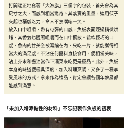
打開端正地寫著「大漁旗」三個字的包裝，首先會為其
尺寸之大，而感到相當驚奇。其紮實的重量，連用筷子
夾起也稍感吃力，令人不禁噗哧一笑。
放入口中咀嚼，帶有Ｑ彈的口感，魚板表面經過稍微烘
烤，其香氣也隨著咀嚼而在口中擴散。鬆軟輕巧的口
感，魚肉的甘美全被濃縮在內，只吃一片，就能獲得相
當大的滿足感。不沾任何醬料直接食用，便相當美味，
沾上芥末和醬油當作下酒菜來吃更是極品。此外，魚板
本身的味道便極具深度，加入料理烹調，又多了一種享
受風味的方式。拿來作為禮品，肯定會讓各個年齡層都
能感到滿意。
「未加入增添黏性的材料」不忘記製作魚板的初衷