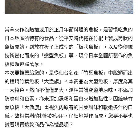
常拿來作為贈禮或用於正月年節料理的魚板，是習慣吃魚的
日本地區所特有的食品。從平安時代捲在竹棍上製成筒狀的
魚板開始，到放在板子上成型的「板狀魚板」，以及從傳統
技術變化而來的「造型魚板」等，現今日本全國所製作的魚
板種類包羅萬象。
本次要推薦給您的，是從仙台名產「竹葉魚板」中脫穎而出
的鐘崎竹葉魚板「大漁旗」。本商品為大型魚板，厚度為其
一大特色。然而不僅僅是大，還相當講究道地原味，不添加
防腐劑和色素，亦未添加澱粉和蛋白來增加黏性。因鐘崎竹
葉魚板「大漁旗」重視魚肉原有的甘美風味和軟嫩多汁的口
感，故相當斟酌材料的使用，仔細地製作而成，您要不要也
試著購買這款商品作為禮品呢？