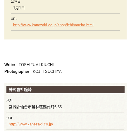
公休日
1月1日
URL
http://www.kanezaki.co.jp/shop/ichibancho.html
Writer
: TOSHIFUMI KIUCHI
Photographer
: KOJI TSUCHIYA
株式會社鐘崎
地址
宮城縣仙台市若林區鶴代町6-65
URL
http://www.kanezaki.co.jp/