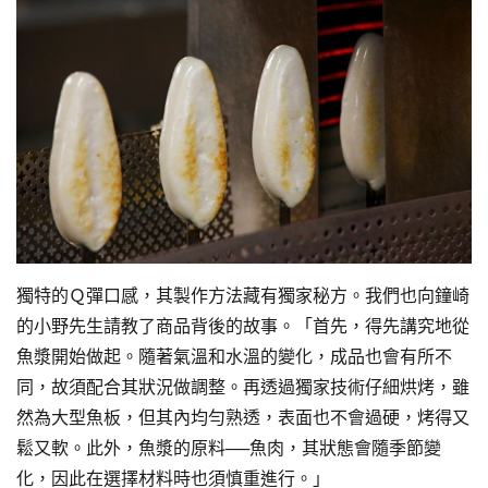
獨特的Ｑ彈口感，其製作方法藏有獨家秘方。我們也向鐘崎
的小野先生請教了商品背後的故事。「首先，得先講究地從
魚漿開始做起。隨著氣溫和水溫的變化，成品也會有所不
同，故須配合其狀況做調整。再透過獨家技術仔細烘烤，雖
然為大型魚板，但其內均勻熟透，表面也不會過硬，烤得又
鬆又軟。此外，魚漿的原料──魚肉，其狀態會隨季節變
化，因此在選擇材料時也須慎重進行。」