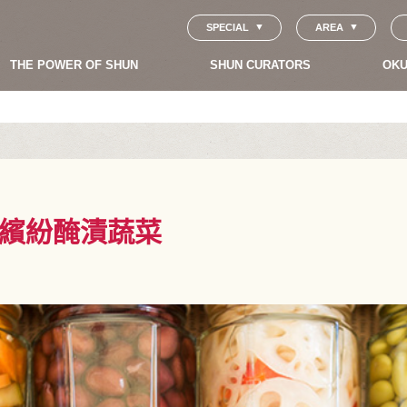
SPECIAL
AREA
THE POWER OF SHUN
SHUN CURATORS
OKU
繽紛醃漬蔬菜