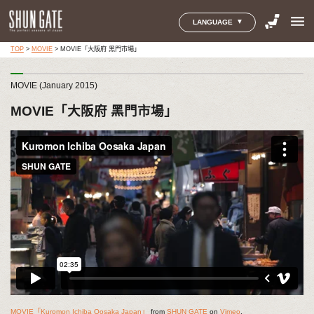
menu
LANGUAGE
TOP
>
MOVIE
>
MOVIE「大阪府 黑門市場」
MOVIE (January 2015)
MOVIE「大阪府 黑門市場」
MOVIE「Kuromon Ichiba Oosaka Japan」
from
SHUN GATE
on
Vimeo
.