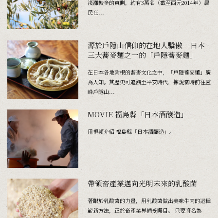
淺灘較多的東側，約有3萬名（截至西元2014年）居
民在...
源於戶隱山信仰的在地人驕傲––日本
三大蕎麥麵之一的「戶隱蕎麥麵」
在日本各地紮根的蕎麥文化之中，「戶隱蕎麥麵」廣
為人知。其歷史可追溯至平安時代，據說當時前往靈
峰戶隱山...
MOVIE 福島縣「日本酒醸造」
用視頻介紹 福島縣「日本酒醸造」。
帶領畜產業邁向光明未來的乳酸菌
著眼於乳酸菌的力量，用乳酸菌做出美味牛肉的這種
嶄新方法，正於畜產業界備受矚目。 只要將名為