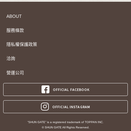
ABOUT
服務條款
隱私權保護政策
洽詢
營運公司
OFFICIAL FACEBOOK
OFFICIAL INSTAGRAM
“SHUN GATE” is a registered trademark of TOPPAN INC.
© SHUN GATE All Rights Reserved.