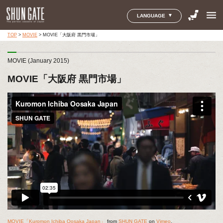
menu
LANGUAGE
TOP
>
MOVIE
>
MOVIE「大阪府 黒門市場」
MOVIE (January 2015)
MOVIE「大阪府 黒門市場」
MOVIE「Kuromon Ichiba Oosaka Japan」
from
SHUN GATE
on
Vimeo
.