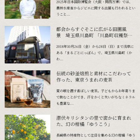
2025年日本国際博覧会（大阪・関西万博）では、
農林水産省からジビエに関する出展も行われるとい
うこと...
都会からすぐそこに広がる田園風
景 埼玉県川島町 「川島町収穫祭」
開催！
2018年10月26日（金）から28日（日）まで浅草に
ある「まるごとにっぽん」で、埼玉県川島町（か
わ...
伝統の砂釜焙煎と素材にこだわって
作った、東京うまれの麦茶
夏の喉を潤す香ばしい麦茶。子どもからお年寄りま
で飲むことができ、汗をかくと失いがちなミネラル
も豊富な...
潜伏キリシタンの里で密かに育まれ
た、幻の柑橘「ゆうこう」
長崎県の特産物として注目を集める幻の柑橘「ゆう