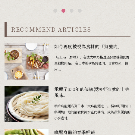
RECOMMEND ARTICLES
如今再度被視為食材的「狩獵肉」
「gibier（野味）」在法文中乃指透過狩獵捕獲的野
生動物肉品。 在日本被稱為狩獵肉，自古以來，使
用...
承襲了350年的傳統製法所造就的上等
風味。
稻庭烏龍麵名列日本三大烏龍麵之一。稻庭町因秋田
縣栗駒山地的清澈伏流水在此湧出，成為品質優良的
小麥產地...
喚醒身體的春季鮮蔬