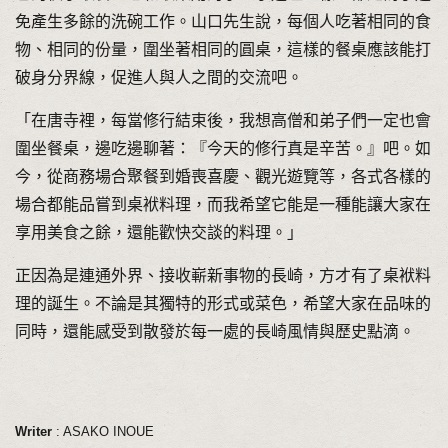
免產生多餘的洗碗工作。山口先生說，每個人吃著相同的食
物、相同的份量，圍坐著相同的圓桌，這樣的餐桌應該能打
破身分界線，促進人與人之間的交流吧。
「在唐寺裡，每當修行結束後，我想高僧和弟子們一定也會
圍坐餐桌，邊吃邊聊著：『今天的修行真是辛苦。』吧。如
今，從商務場合聚餐到婚喪喜慶、觀光遊覽等，各式各樣的
場合都能品嘗到桌袱料理，而我希望它能是一種能讓大家在
享用美食之餘，還能歡快交談的料理。」
正因為是連通外界、接收嶄新事物的長崎，方才有了桌袱料
理的誕生。不論是其獨特的形式或菜色，希望大家在品味的
同時，還能感受到散發於每一處的長崎風情與歷史點滴。
Writer
: ASAKO INOUE