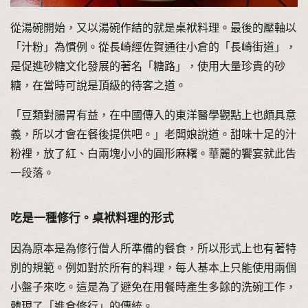
從湯碗開始，又以湯碗作結的就是桌袱料理。最後的壓軸以
「汁粉」為慣例。從長崎經佐賀通往小倉的「長崎街道」，
是促進砂糖文化發展的著名「糖路」，使用大量珍貴的砂
糖，在當時可說是頂級的待客之道。
「豆類對腸胃有益，在中國傳入的東洋醫學觀點上也頗具意
義，所以才會在餐後提供吧。」老闆娘說道。甜味十足的汁
粉裡，放了紅、白兩塊小小的圓形麻糬。華麗的饗宴就此告
一段落。
吃是一種修行。桌袱料理的形式
因為原本是為修行僧人所準備的餐食，所以形式上也有著特
別的規範。例如對於所有的料理，每人基本上只能使用兩個
小盤子來吃。這是為了避免在用餐時產生多餘的洗碗工作，
體現了「進食修行」的傳統。