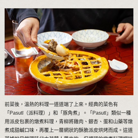
前菜後，溫熱的料理一道道端了上來。經典的菜色有
「Pasutī（派料理）」和「豚角煮」。「Pasutī」類似一種
用派皮包裹的燉煮料理，青柳將雞肉、銀杏、蛋和山藥等燉
煮成甜鹹口味，再覆上一層網狀的酥脆派皮烘烤而成。這道