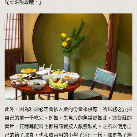
配菜來吸取哦。」
此外，因為料理必定會依人數的份量來供應，所以務必要把
自己的那一份吃完。例如，生魚片的魚當然如此，連紫蘇的
葉片、花穗等配料也都是確實按人數盛裝的。之所以使用自
己的筷子取食，也和取菜用的小盤子道理一樣，都是為了避