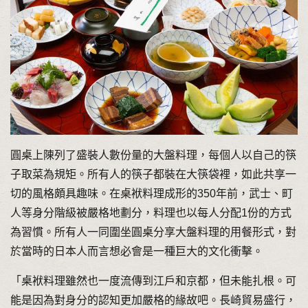
圓桌上陳列了盛裝人數份量的大盤料理，每個人以自己的筷
子取菜為規矩。所有人的筷子都裝在大筷袋裡，如此共享一
切的風格頗具趣味。在桌袱料理成形的350年前，武士、町
人等身分階級被嚴格地劃分，料理也以每人分配1份的方式
為習慣。所有人一同圍坐圓桌分享大盤料理的用餐形式，對
於當時的日本人而言想必會是一種巨大的文化衝擊。
「桌袱料理雖然也一度流傳到江戶和京都，但未能扎根。可
能是因為對身分的認知更加嚴格的緣故吧。長崎貿易盛行，