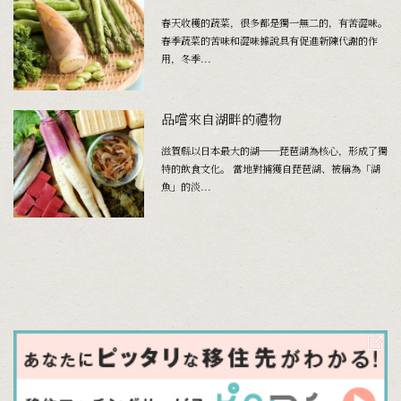
春天收穫的蔬菜，很多都是獨一無二的，有苦澀味。
春季蔬菜的苦味和澀味據說具有促進新陳代謝的作
用，冬季...
品嚐來自湖畔的禮物
滋賀縣以日本最大的湖──琵琶湖為核心，形成了獨
特的飲食文化。 當地對捕獲自琵琶湖、被稱為「湖
魚」的淡...