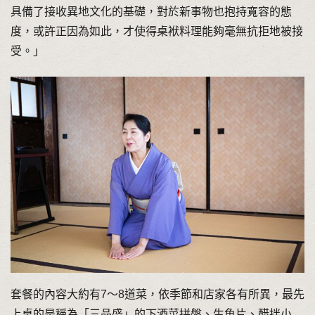
具備了接收異地文化的基礎，對於新事物也抱持寬容的態
度，或許正因為如此，才使得桌袱料理能夠毫無抗拒地被接
受。」
套餐的內容大約有7～8道菜，依季節和店家各有所異，最先
上桌的是稱為「三品盛」的下酒菜拼盤、生魚片、醋拌小