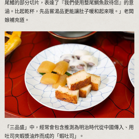
尾鰭的部分切片，表達了『我們使用整尾鯛魚款待您』的意
涵。比起乾杯，先品嘗湯品更能讓肚子暖和起來哦。」老闆
娘補充道。
「三品盛」中，經常會包含推測為明治時代從中國傳入、用
吐司夾蝦漿油炸而成的「蝦吐司」。