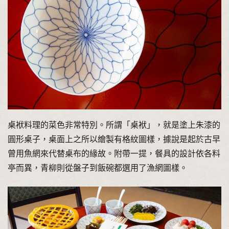
桌袱料理的菜色非常特別。所謂「桌袱」，就是塗上朱漆的
圓形桌子，桌面上之所以繪製有格紋圖樣，據說是起於古早
曾用魚網來代替桌布的緣故。附帶一提，餐具的設計依各料
亭而異，青柳則從盤子到飯碗都選用了漁網圖樣。