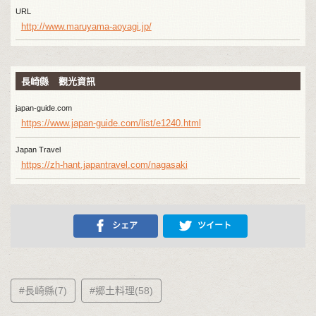
URL
http://www.maruyama-aoyagi.jp/
長崎縣 觀光資訊
japan-guide.com
https://www.japan-guide.com/list/e1240.html
Japan Travel
https://zh-hant.japantravel.com/nagasaki
シェア
ツイート
#長崎縣(7)
#郷土料理(58)