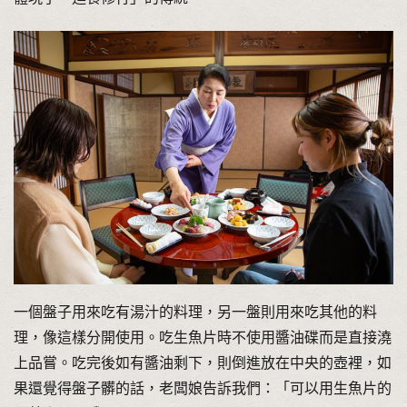
一個盤子用來吃有湯汁的料理，另一盤則用來吃其他的料
理，像這樣分開使用。吃生魚片時不使用醬油碟而是直接澆
上品嘗。吃完後如有醬油剩下，則倒進放在中央的壺裡，如
果還覺得盤子髒的話，老闆娘告訴我們：「可以用生魚片的