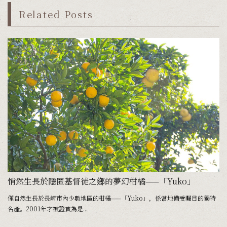
Related Posts
悄然生長於隱匿基督徒之鄉的夢幻柑橘——「Yuko」
長
僅自然生長於長崎市內少數地區的柑橘——「Yuko」，係當地備受矚目的獨特
日
名產。2001年才被證實為是...
材