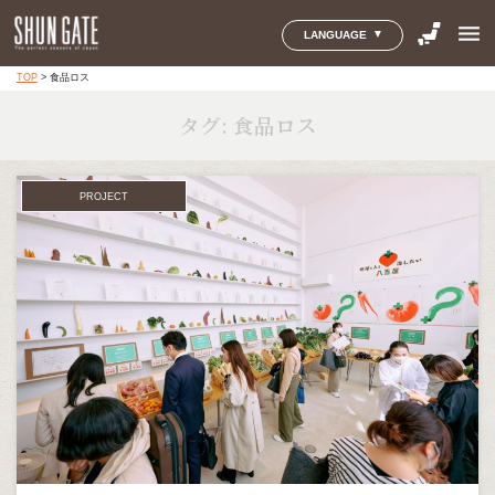
menu
LANGUAGE
TOP
>
食品ロス
タグ:
食品ロス
PROJECT