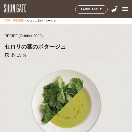
menu
LANGUAGE
TOP
>
RECIPE
>
セロリの葉のポタージュ
RECIPE (October 2022)
セロリの葉のポタージュ
alarm
約 15 分