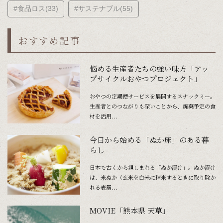
#食品ロス(33)
#サステナブル(55)
おすすめ記事
悩める生産者たちの強い味方「アッ
プサイクルおやつプロジェクト」
おやつの定期便サービスを展開するスナックミー。
生産者とのつながりも深いことから、廃棄予定の食
材を活用...
今日から始める「ぬか床」のある暮
らし
日本で古くから親しまれる「ぬか漬け」。ぬか漬け
は、米ぬか（玄米を白米に精米するときに取り除か
れる表層...
MOVIE「熊本県 天草」