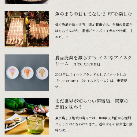
魚のまちのおもてなしで“旬”を楽しむ
橋立漁港を擁する石川県加賀市では、魚種の豊富さ
はもちろんだが、季節ごとにズワイガニや牡蠣、甘
エビ、フ...
食品廃棄を減らす“ナイス”なアイスク
リーム「n!ce cream」
2023年にスイーツブランドとしてスタートした
「n!ce cream」（ナイスクリーム）は、出荷規
格...
まだ世界が知らない蒸留酒、東京の
島酒を味わう
東京島しょ地域の島々では、100年以上前から焼酎
づくりがおこなわれてきた。近年はその希少性と独
特の味...