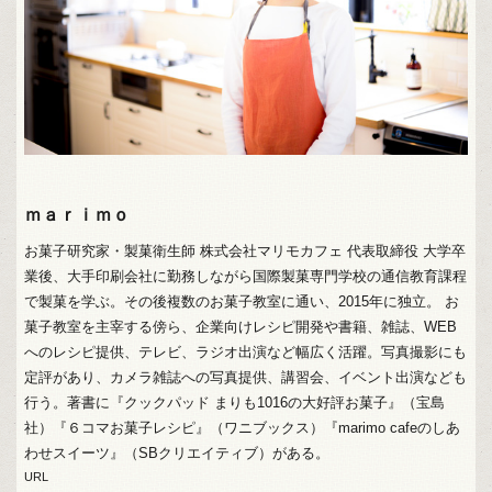
ｍａｒｉｍｏ
お菓子研究家・製菓衛生師 株式会社マリモカフェ 代表取締役 大学卒
業後、大手印刷会社に勤務しながら国際製菓専門学校の通信教育課程
で製菓を学ぶ。その後複数のお菓子教室に通い、2015年に独立。 お
菓子教室を主宰する傍ら、企業向けレシピ開発や書籍、雑誌、WEB
へのレシピ提供、テレビ、ラジオ出演など幅広く活躍。写真撮影にも
定評があり、カメラ雑誌への写真提供、講習会、イベント出演なども
行う。著書に『クックパッド まりも1016の大好評お菓子』（宝島
社）『６コマお菓子レシピ』（ワニブックス）『marimo cafeのしあ
わせスイーツ』（SBクリエイティブ）がある。
URL