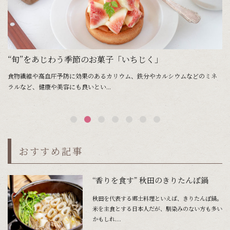
“旬”をあじわう季節のお菓子「いちじく」
“
食物繊維や高血圧予防に効果のあるカリウム、鉄分やカルシウムなどのミネ
栄
ラルなど、健康や美容にも良いとい...
つ
おすすめ記事
“香りを食す” 秋田のきりたんぽ鍋
秋田を代表する郷土料理といえば、きりたんぽ鍋。
米を主食とする日本人だが、馴染みのない方も多い
かもしれ...