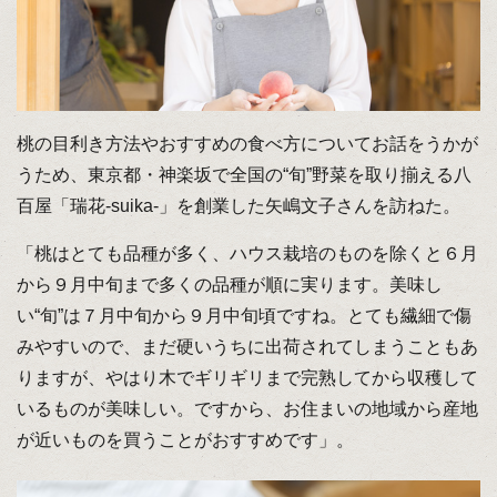
桃の目利き方法やおすすめの食べ方についてお話をうかが
うため、東京都・神楽坂で全国の“旬”野菜を取り揃える八
百屋「瑞花-suika-」を創業した矢嶋文子さんを訪ねた。
「桃はとても品種が多く、ハウス栽培のものを除くと６月
から９月中旬まで多くの品種が順に実ります。美味し
い“旬”は７月中旬から９月中旬頃ですね。とても繊細で傷
みやすいので、まだ硬いうちに出荷されてしまうこともあ
りますが、やはり木でギリギリまで完熟してから収穫して
いるものが美味しい。ですから、お住まいの地域から産地
が近いものを買うことがおすすめです」。