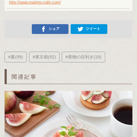
http://www.marimo-cafe.com/
シェア
ツイート
#夏(99)
#東京都(92)
#果物の目利き(18)
関連記事