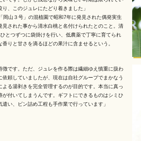
絞り、このジュレにたどり着きました」
「岡山３号」の混植園で昭和7年に発見された偶発実生
発見された事から清水白桃と名付けられたとのこと。清
実ひとつずつに袋掛けを行い、低農薬で丁寧に育てられ
な香りと甘さを滴るほどの果汁に含ませるという。
特徴です。ただ、ジュレを作る際は繊細ゆえ慎重に扱わ
に依頼していましたが、現在は自社グループでまかなう
による湯剥きを完全管理するのが目的です。本当に真っ
跡が付いてしまうんです。ギフトにできるものはシミひ
気遣い、ビン詰め工程も手作業で行っています」