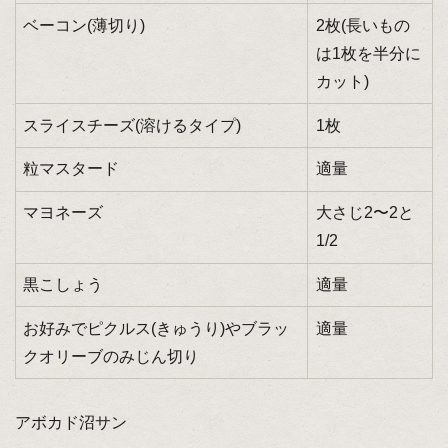
ベーコン(薄切り)
2枚(長いもの
は1枚を半分に
カット)
スライスチーズ(溶けるタイプ)
1枚
粒マスタード
適量
マヨネーズ
大さじ2〜2と
1/2
黒こしょう
適量
お好みでピクルス(きゅうり)やブラッ
適量
クオリーブのみじん切り
アボカド沼サン