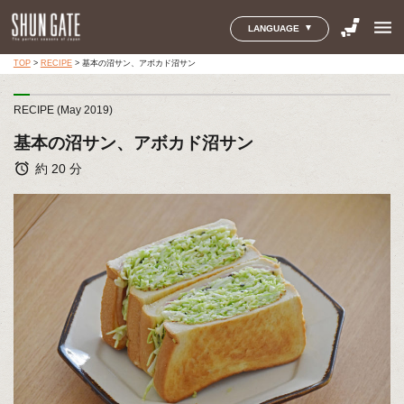
menu
LANGUAGE
TOP
>
RECIPE
>
基本の沼サン、アボカド沼サン
RECIPE (May 2019)
基本の沼サン、アボカド沼サン
alarm
約 20 分