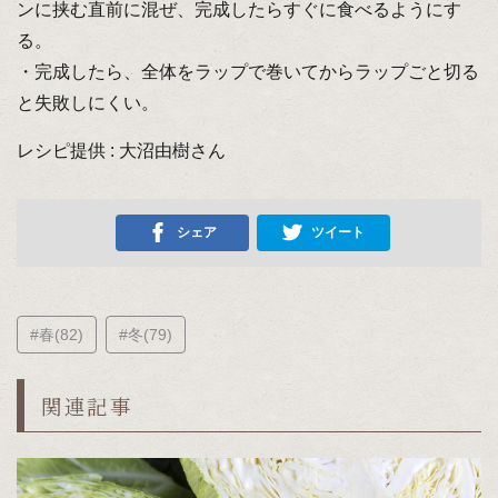
ンに挟む直前に混ぜ、完成したらすぐに食べるようにす
る。
・完成したら、全体をラップで巻いてからラップごと切る
と失敗しにくい。
レシピ提供 : 大沼由樹さん
シェア
ツイート
#春(82)
#冬(79)
関連記事