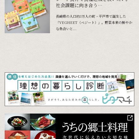
社会課題に向き合う
「VEGHEET（ベジート）」
長崎県の人口約3万人の町・平戸市で誕生した
「VEGHEET（ベジート）」。野菜本来の鮮やか
な色合いと...