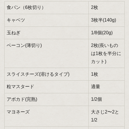
食パン（6枚切り）
2枚
キャベツ
3枚半(140g)
玉ねぎ
1/8個(20g)
ベーコン(薄切り)
2枚(長いもの
は1枚を半分に
カット)
スライスチーズ(溶けるタイプ)
1枚
粒マスタード
適量
アボカド(完熟)
1/2個
マヨネーズ
大さじ2〜2と
1/2