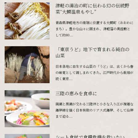
津軽の湯治の町に伝わる幻の伝統野
菜“大鰐温泉もやし”
青森県津軽地方の南端に位置する大鰐町（おおわに
まち）。豊かな山々に囲まれ、津軽藩の奥座敷と
して約80...
「東京うど」地下で育まれる純白の
山菜
日本各地に自生する山菜の「うど」は、古くから春
の味覚として親しまれてきた。江戸時代から栽培が
続く東京...
三陸の恵みを食卓に
親潮と黒潮が交わる三陸沖と小さな入り江が複雑な
海岸線を描く日本有数のリアス式海岸、そして沿岸
まで迫る...
シート食材で食糧危機を救いたい。