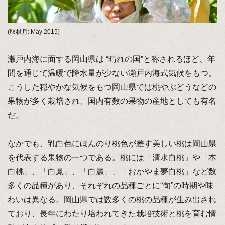
(取材月: May 2015)
瀬戸内海に面する岡山県は “晴れの国”と称されるほど、年
間を通じて温暖で降水量が少ない瀬戸内海式気候をもつ。
こうした穏やかな気候をもつ岡山県では桃やぶどうなどの
果物が多く栽培され、国内有数の果物の産地としても有名
だ。
なかでも、乳白色にほんのり桃色が差す美しい桃は岡山県
を代表する果物の一つである。桃には「清水白桃」や「本
白桃」、「白鳳」、「白麗」、「おかやま夢白桃」など数
多くの品種があり、それぞれの品種ごとに“旬”の時期や味
わいは異なる。岡山県では数多くの桃の品種が生み出され
ており、長年にわたり培われてきた栽培技術と桃を育む情