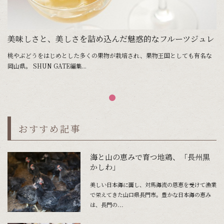
美味しさと、美しさを詰め込んだ魅惑的なフルーツジュレ
桃やぶどうをはじめとした多くの果物が栽培され、果物王国としても有名な
岡山県。 SHUN GATE編集...
おすすめ記事
海と山の恵みで育つ地鶏、「長州黒
かしわ」
美しい日本海に面し、対馬海流の恩恵を受けて漁業
で栄えてきた山口県長門市。豊かな日本海の恵み
は、長門の...