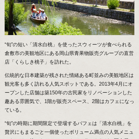
“旬”の短い「清水白桃」を使ったスウィーツが食べられる
倉敷市の美観地区にある岡山県青果物販売グループの直営
店「くらしき桃子」を訪れた。
伝統的な日本建築が残された情緒ある町並みの美観地区は
観光客も多く訪れる人気スポットである。2013年4月にオ
ープンした店舗は築150年の古民家をリノベーションした
趣ある雰囲気で、1階が販売スペース、2階はカフェになっ
ている。
“旬”の時期に期間限定で登場するパフェは「清水白桃」を
贅沢にもまるごと一個使ったボリューム満点の人気メニュ