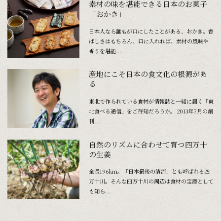
素材の味を堪能できる日本のお菓子
「おかき」
日本人なら誰もが口にしたことがある、おかき。香
ばしさはもちろん、口に入れれば、素材の風味や
香りを堪能...
産地にこそ日本の食文化の根源があ
る
東北で作られている食材が情報誌と一緒に届く「東
北食べる通信」をご存知だろうか。 2013年7月の創
刊...
自然のリズムに合わせて育つ四万十
の生姜
全長196km。「日本最後の清流」とも呼ばれる四
万十川。そんな四万十川の周辺は食材の宝庫として
も知ら...