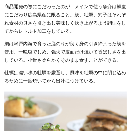
商品開発の際にこだわったのが、メインで使う魚介は鮮度
にこだわり広島県産に限ること。鯛、牡蠣、穴子はそれぞ
れ素材の良さを引き出し美味しく炊き上がるよう調理をし
てからレトルト加工をしている。
鯛は瀬戸内海で育った脂のりが良く身の引き締まった鯛を
使用。一晩塩でしめ、強火で皮面だけ焼いて香ばしさを出
している。小骨も柔らかくそのまま食すことができる。
牡蠣は濃い味の牡蠣を厳選し、風味を牡蠣の中に閉じ込め
るために一度焼いてから出汁につけている。