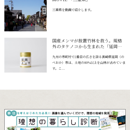
三重県を動画で紹介します。
国産メンマが放置竹林を救う。規格
外のタケノコから生まれた「延岡メ
ンマ」
九州の市町村で2番目の広さを誇る宮崎県延岡（の
べおか）市は、土地の80%以上を山林が占めていま
す。こ...