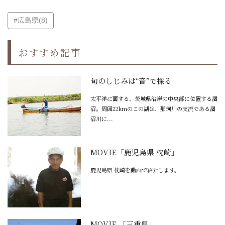
#広島県(8)
おすすめ記事
旬のしじみは“音”で採る
太平洋に面する、茨城県沿岸の中央部に位置する涸
沼。周囲22kmのこの湖は、那珂川の支流である涸
沼川に...
MOVIE「鹿児島県 枕崎」
鹿児島県 枕崎を動画で紹介します。
MOVIE 「三重県」