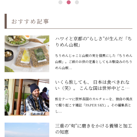
おすすめ記事
ハワイと京都の“らしさ”が生んだ「ち
りめん山椒」
ちりめんじゃこと山椒の実を佃煮にした「ちりめん
山椒」。ご飯のお供の定番としてもお馴染みのちり
めん山椒...
いくら旅しても、 日本は食べきれな
い（笑）。 こんな国は世界中どこに
もない。
旅をテーマに世界各国のカルチャーを、独自の視点
で掘り起こす雑誌「PAPER SKY」。その編集長と
し...
三重の“旬”に磨きをかける養殖と加工
の知恵