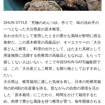
SHUN STYLE「究極のめんつゆ」作りで、味の決め手の
一つとなった大分県産の原木椎茸。
合わせ出汁として使用したときの豊かな風味が鮮明に残る
食材だ。この原木椎茸の高級品が、オーエスケーの「大分
産どんこ椎茸」。料理の出汁として、はたまた具材として
用途無限に活躍する乾椎茸の高級品ともなれば、もらって
嬉しくない人はいない。そこで今回SHUN GATE編集部で
は、この「大分産どんこ椎茸」を贈り物としておすすめし
たい。
大分県は、椎茸栽培に適した気候を有し、日本の乾椎茸栽
培の約4割の生産量を誇る。昔ながらの自然の環境を活か
した「原木栽培」にこだわり、時間をかけて栽培するた
め、肉厚で豊かな風味を持つ椎茸が育つ。毎年開催される