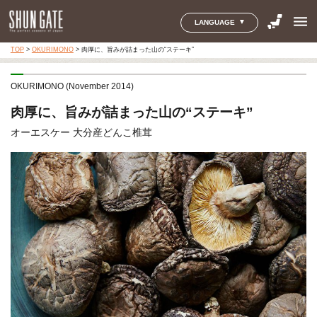
menu
LANGUAGE
TOP
>
OKURIMONO
>
肉厚に、旨みが詰まった山の“ステーキ”
OKURIMONO (November 2014)
肉厚に、旨みが詰まった山の“ステーキ”
オーエスケー 大分産どんこ椎茸