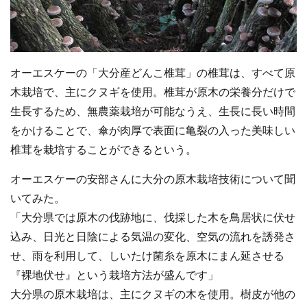
オーエスケーの「大分産どんこ椎茸」の椎茸は、すべて原
木栽培で、主にクヌギを使用。椎茸が原木の栄養分だけで
生長するため、無農薬栽培が可能なうえ、生長に長い時間
をかけることで、傘が肉厚で表面に亀裂の入った美味しい
椎茸を栽培することができるという。
オーエスケーの安部さんに大分の原木栽培技術について聞
いてみた。
「大分県では原木の伐跡地に、伐採した木を鳥居状に伏せ
込み、日光と日陰による気温の変化、空気の流れを誘発さ
せ、雨を利用して、しいたけ菌糸を原木にまん延させる
『裸地伏せ』という栽培方法が盛んです」
大分県の原木栽培は、主にクヌギの木を使用。樹皮が他の