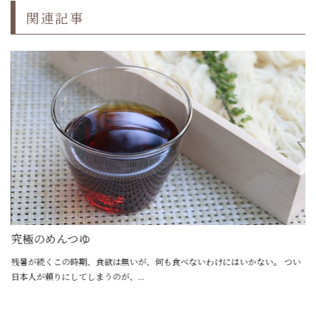
関連記事
究極のめんつゆ
残暑が続くこの時期、食欲は無いが、何も食べないわけにはいかない。 つい
別
日本人が頼りにしてしまうのが、...
む