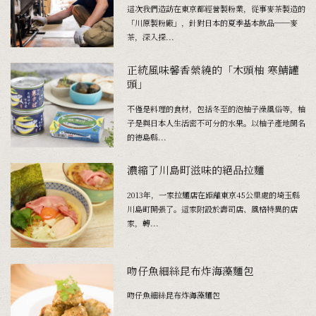
這次我們造訪在東京都經營製粉業，從事麥茶製造的
「川原製粉廠」，針對日本的夏季基本飲品──麥
茶，深入探...
正統風味馨香縈繞的「木頭柚 寒鯖罐
頭」
不僅是料理的食材，包括冬至的泡柚子澡風俗等，柚
子是與日本人生活密不可分的水果。以柚子產地聞名
的德島縣...
濃縮了川島町滋味的絕品拉麵
2013年，一家拉麵店在距離東京45公里處的埼玉縣
川島町開張了。這家附設於壽司店、風格特異的店
家，轉...
吻仔魚細絲昆布炸海藻麵包
吻仔魚細絲昆布炸海藻麵包