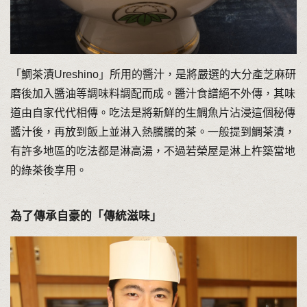
「鯛茶漬Ureshino」所用的醬汁，是將嚴選的大分產芝麻研
磨後加入醬油等調味料調配而成。醬汁食譜絕不外傳，其味
道由自家代代相傳。吃法是將新鮮的生鯛魚片沾浸這個秘傳
醬汁後，再放到飯上並淋入熱騰騰的茶。一般提到鯛茶漬，
有許多地區的吃法都是淋高湯，不過若榮屋是淋上杵築當地
的綠茶後享用。
為了傳承自豪的「傳統滋味」