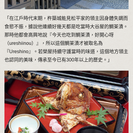
「在江戶時代末期，杵築城能見松平家的領主因身體失調而
食慾不振，據說他連續好幾天都是吃當時大谷屋的鯛茶漬。
那時他都會高興地說『今天也吃到鯛茶漬，好開心呀
（ureshiinou）』，所以這個鯛茶漬才被取名為
『Ureshino』。若榮屋持續守護當時的味道，這個地方領主
也認同的美味，傳承至今已有300年以上的歷史。」