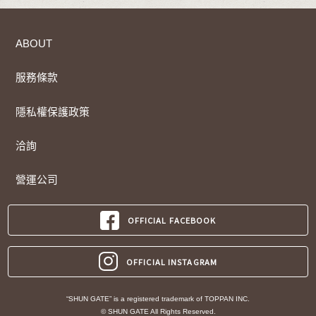
ABOUT
服務條款
隱私權保護政策
洽詢
營運公司
OFFICIAL FACEBOOK
OFFICIAL INSTAGRAM
“SHUN GATE” is a registered trademark of TOPPAN INC.
© SHUN GATE All Rights Reserved.