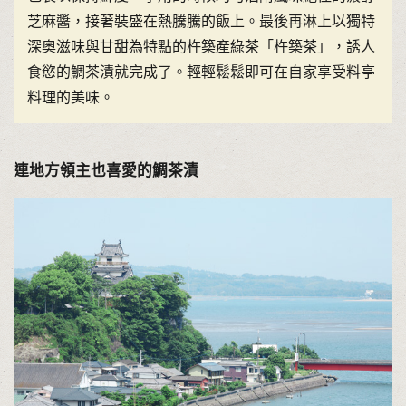
芝麻醬，接著裝盛在熱騰騰的飯上。最後再淋上以獨特
深奧滋味與甘甜為特點的杵築產綠茶「杵築茶」，誘人
食慾的鯛茶漬就完成了。輕輕鬆鬆即可在自家享受料亭
料理的美味。
連地方領主也喜愛的鯛茶漬