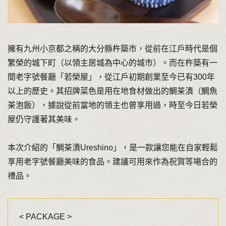
擁有九州小京都之稱的大分縣杵築市，從前在江戶時代是個
繁榮的城下町（以領主居城為中心的城市）。而在杵築有一
間老字號餐廳「若榮屋」，從江戶初期創業至今已有300年
以上的歷史。其招牌菜色是用在地食材做出的鯛茶漬（鯛魚
茶泡飯），據說從前當地的領主也曾享用過，時至今日若榮
屋仍守護著其美味。
本次介紹的「鯛茶漬Ureshino」，是一款讓您能在自家輕鬆
享用老字號餐廳美味的食品。建議可用來作為祝賀等場合的
禮品。
< PACKAGE >