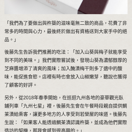
「我們為了要做出與杵築的滋味毫無二致的商品，花費了非
常多的時間與心力，最後終於做出有資格送到大家手中的絕
品。」
後藤先生告訴我們推薦的吃法：「加入山葵與梅子就能享受
到不同的美味。」我們實際嘗試後，發現山葵為濃郁醇厚的
芝麻醬增添了清爽的風味；加入醃漬梅干則多了適中的酸
味，能促進食慾。店裡有時也會放入山椒嫩芽，聽說也獲得
了顧客的好評。
另外，從2018年春季開始，在巡迴九州各地的豪華觀光臥
鋪列車「九州七星」裡，後藤先生會在午餐時段親自提供鯛
茶漬給乘客，讓更多地方的人享受到若榮屋的味道。後藤先
生說：「如果客人能透過鯛茶漬認識杵築，並成為他們實際
造訪的契機，那我會感到很高興的。」