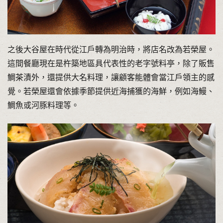
之後大谷屋在時代從江戶轉為明治時，將店名改為若榮屋。
這間餐廳現在是杵築地區具代表性的老字號料亭，除了販售
鯛茶漬外，還提供大名料理，讓顧客能體會當江戶領主的感
覺。若榮屋還會依據季節提供近海捕獲的海鮮，例如海鰻、
鯛魚或河豚料理等。