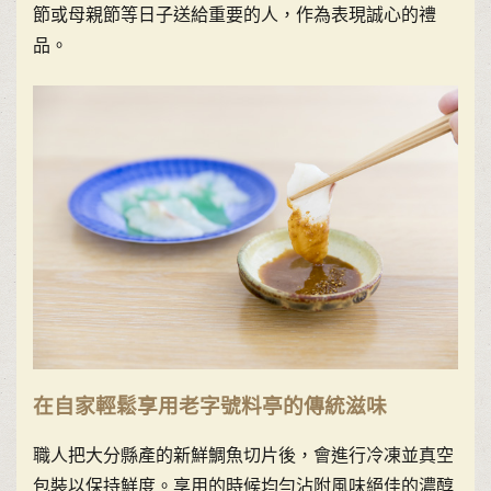
節或母親節等日子送給重要的人，作為表現誠心的禮
品。
在自家輕鬆享用老字號料亭的傳統滋味
職人把大分縣產的新鮮鯛魚切片後，會進行冷凍並真空
包裝以保持鮮度。享用的時候均勻沾附風味絕佳的濃醇