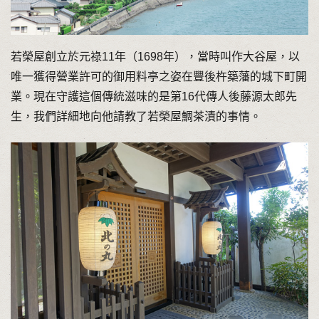
若榮屋創立於元祿11年（1698年），當時叫作大谷屋，以
唯一獲得營業許可的御用料亭之姿在豐後杵築藩的城下町開
業。現在守護這個傳統滋味的是第16代傳人後藤源太郎先
生，我們詳細地向他請教了若榮屋鯛茶漬的事情。