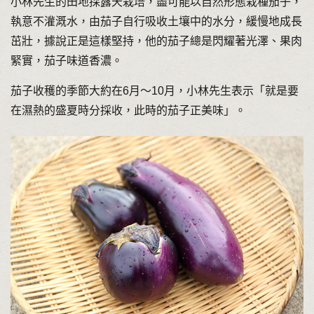
小林先生的田地採露天栽培，盡可能以自然形態栽種茄子，
執意不灌溉水，由茄子自行吸收土壤中的水分，緩慢地成長
茁壯，據說正是這樣堅持，他的茄子總是閃耀著光澤、果肉
緊實，茄子味道香濃。
茄子收穫的季節大約在6月〜10月，小林先生表示「就是要
在濕熱的盛夏時分採收，此時的茄子正美味」。