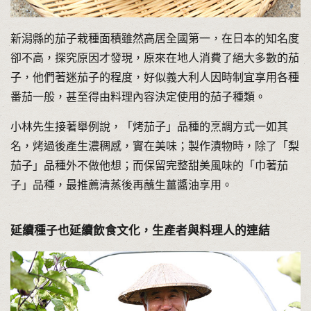
新潟縣的茄子栽種面積雖然高居全國第一，在日本的知名度
卻不高，探究原因才發現，原來在地人消費了絕大多數的茄
子，他們著迷茄子的程度，好似義大利人因時制宜享用各種
番茄一般，甚至得由料理內容決定使用的茄子種類。
小林先生接著舉例說，「烤茄子」品種的烹調方式一如其
名，烤過後產生濃稠感，實在美味；製作漬物時，除了「梨
茄子」品種外不做他想；而保留完整甜美風味的「巾著茄
子」品種，最推薦清蒸後再蘸生薑醬油享用。
延續種子也延續飲食文化，生產者與料理人的連結