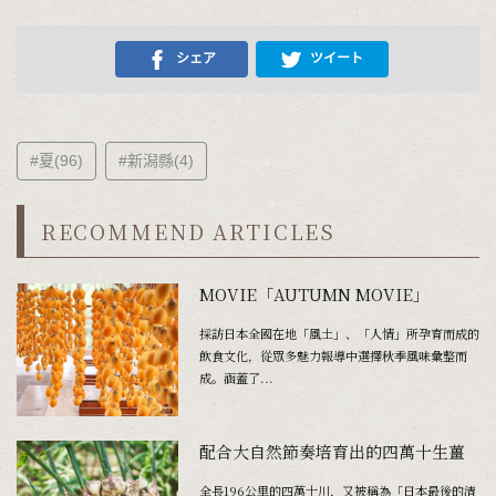
シェア
ツイート
#夏(96)
#新潟縣(4)
RECOMMEND ARTICLES
MOVIE「AUTUMN MOVIE」
採訪日本全國在地「風土」、「人情」所孕育而成的
飲食文化，從眾多魅力報導中選擇秋季風味彙整而
成。涵蓋了...
配合大自然節奏培育出的四萬十生薑
全長196公里的四萬十川，又被稱為「日本最後的清