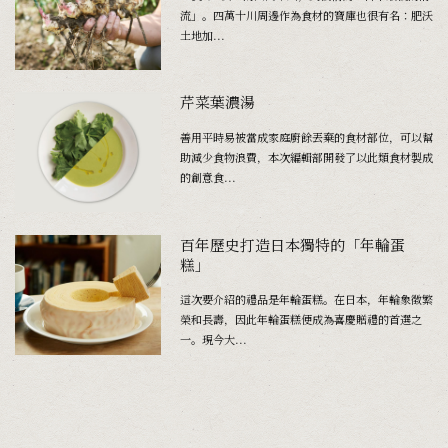
流」。四萬十川周邊作為食材的寶庫也很有名：肥沃
土地加...
芹菜葉濃湯
善用平時易被當成家庭廚餘丟棄的食材部位，可以幫
助減少食物浪費，本次編輯部開發了以此類食材製成
的創意食...
百年歷史打造日本獨特的「年輪蛋
糕」
這次要介紹的禮品是年輪蛋糕。在日本，年輪象徵繁
榮和長壽，因此年輪蛋糕便成為喜慶贈禮的首選之
一。現今大...