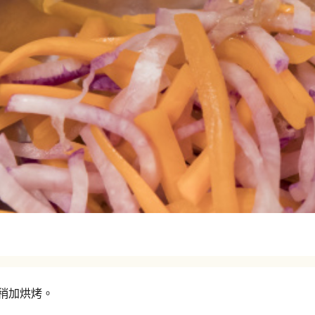
稍加烘烤。