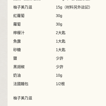
柚子美乃滋
15g（材料另外註記）
紅蘿蔔
30g
蘿蔔
30g
檸檬汁
2大匙
魚露
1大匙
砂糖
1大匙
鹽
少許
黑胡椒
少許
奶油
10g
法國麵包
1/2根
柚子美乃滋