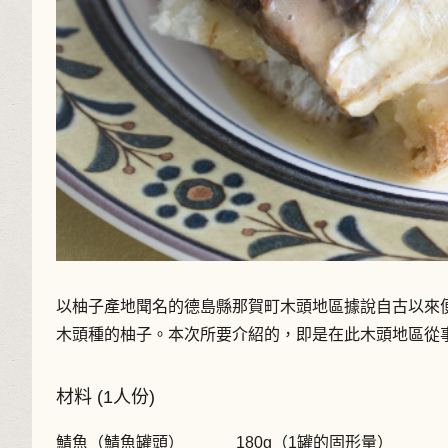
以柚子產地聞名的德島縣那賀町木頭地區據說自古以來
木頭種的柚子。本次所要介紹的，即是在此木頭地區從
材料 (1人份)
鯖魚（鯖魚罐頭）
180g（1罐的固形量）