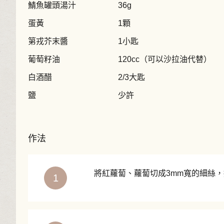
鯖魚罐頭湯汁
36g
蛋黃
1顆
第戎芥末醬
1小匙
葡萄籽油
120cc（可以沙拉油代替）
白酒醋
2/3大匙
鹽
少許
作法
將紅蘿蔔、蘿蔔切成3mm寬的細絲