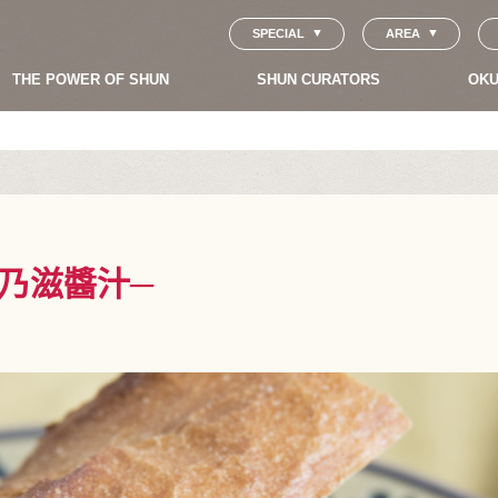
SPECIAL
AREA
THE POWER OF SHUN
SHUN CURATORS
OKU
乃滋醬汁─