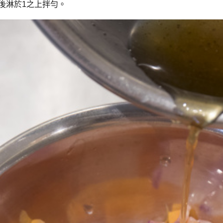
後淋於1之上拌勻。