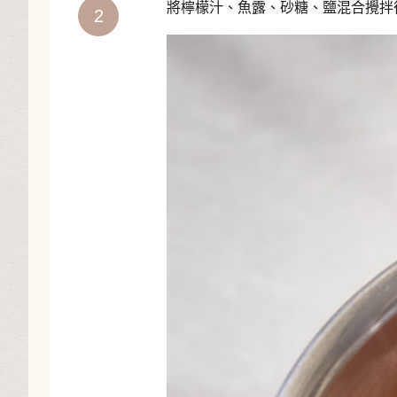
將檸檬汁、魚露、砂糖、鹽混合攪拌