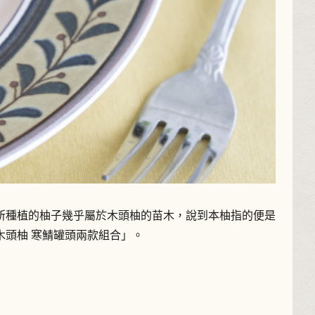
所種植的柚子幾乎屬於木頭柚的苗木，說到本柚指的便是
頭柚 寒鯖罐頭兩款組合」。