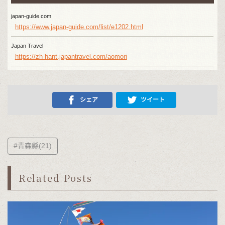
japan-guide.com
https://www.japan-guide.com/list/e1202.html
Japan Travel
https://zh-hant.japantravel.com/aomori
シェア
ツイート
#青森縣(21)
Related Posts