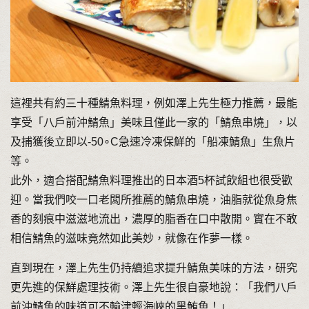
這裡共有約三十種鯖魚料理，例如澤上先生極力推薦，最能
享受「八戶前沖鯖魚」美味且僅此一家的「鯖魚串燒」，以
及捕獲後立即以-50∘C急速冷凍保鮮的「船凍鯖魚」生魚片
等。
此外，適合搭配鯖魚料理推出的日本酒5杯試飲組也很受歡
迎。當我們咬一口老闆所推薦的鯖魚串燒，油脂就從魚身焦
香的刻痕中滋滋地流出，濃厚的脂香在口中散開。實在不敢
相信鯖魚的滋味竟然如此美妙，就像在作夢一樣。
直到現在，澤上先生仍持續追求提升鯖魚美味的方法，研究
更先進的保鮮處理技術。澤上先生很自豪地說：「我們八戶
前沖鯖魚的味道可不輸津輕海峽的黑鮪魚！」