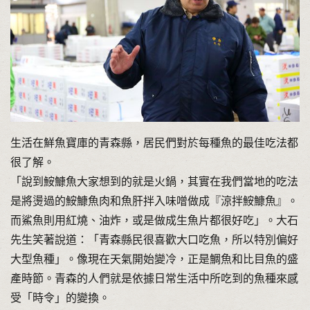
生活在鮮魚寶庫的青森縣，居民們對於每種魚的最佳吃法都
很了解。
「說到鮟鱇魚大家想到的就是火鍋，其實在我們當地的吃法
是將燙過的鮟鱇魚肉和魚肝拌入味噌做成『涼拌鮟鱇魚』。
而鯊魚則用紅燒、油炸，或是做成生魚片都很好吃」。大石
先生笑著說道：「青森縣民很喜歡大口吃魚，所以特別偏好
大型魚種」。像現在天氣開始變冷，正是鯛魚和比目魚的盛
產時節。青森的人們就是依據日常生活中所吃到的魚種來感
受「時令」的變換。