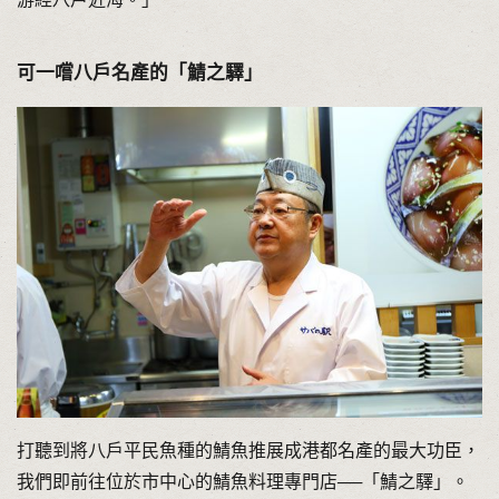
可一嚐八戶名產的「鯖之驛」
打聽到將八戶平民魚種的鯖魚推展成港都名產的最大功臣，
我們即前往位於市中心的鯖魚料理專門店──「鯖之驛」。