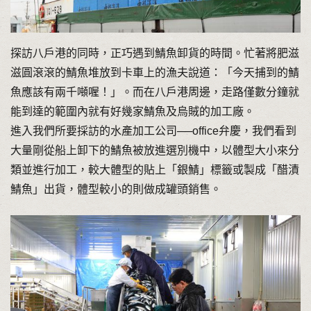
探訪八戶港的同時，正巧遇到鯖魚卸貨的時間。忙著將肥滋
滋圓滾滾的鯖魚堆放到卡車上的漁夫說道：「今天捕到的鯖
魚應該有兩千噸喔！」。而在八戶港周邊，走路僅數分鐘就
能到達的範圍內就有好幾家鯖魚及烏賊的加工廠。
進入我們所要採訪的水產加工公司──office弁慶，我們看到
大量剛從船上卸下的鯖魚被放進選別機中，以體型大小來分
類並進行加工，較大體型的貼上「銀鯖」標籤或製成「醋漬
鯖魚」出貨，體型較小的則做成罐頭銷售。