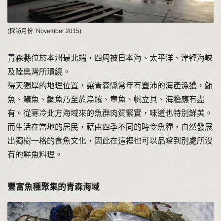
(採訪月份: November 2015)
青森縣位於本州最北端，四周被日本海、太平洋、津輕海峽
及陸奧灣所環繞。
得天獨厚的地理位置，讓青森縣常年有豐沛的海產漁獲，鮪
魚、鯖魚、鯛魚乃至於烏賊、章魚、帆立貝、海膽應有盡
有。從寒冷北方海域來的魚群肉質緊實，味道也特別鮮美。
而生活在當地的居民，藉由四季不同的時令魚種，自然發展
出獨樹一格的食魚文化，因此在這裡也可以品嚐到別處所沒
有的鮮魚料理。
豐富魚種聚集的青森海域