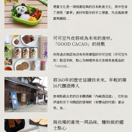
便當文化是一項相當經典的日本飲食文化，其中包含
了使用「當季」食材所製作的手工便當、外送高級便
當與鐵路...
可可豆外皮將成為未來的食材。
「GOOD CACAO」的挑戰
利用過去被認為沒有利用價值的可可豆殼（可可豆外
皮）製造茶飲、點心及咖哩等各式各樣美食產品的
「GOOD...
將360年的歷史延續到未來。年輕的第
16代釀酒傳人
宮城縣最古老的日本釀酒廠「內崎酒造店」，位於由
伊達政宗下令開設的宿場町（有驛站的村鎮）――富谷
市。為...
與收穫的喜悅一同品味，麵粉做的鄉
土點心