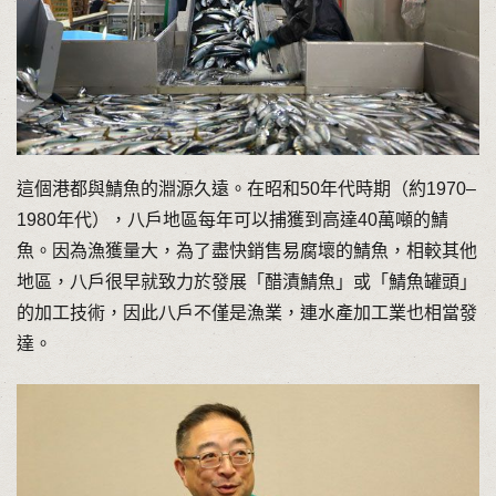
這個港都與鯖魚的淵源久遠。在昭和50年代時期（約1970–
1980年代），八戶地區每年可以捕獲到高達40萬噸的鯖
魚。因為漁獲量大，為了盡快銷售易腐壞的鯖魚，相較其他
地區，八戶很早就致力於發展「醋漬鯖魚」或「鯖魚罐頭」
的加工技術，因此八戶不僅是漁業，連水產加工業也相當發
達。