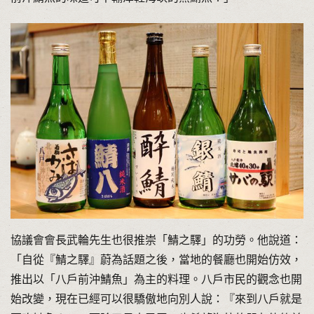
協議會會長武輪先生也很推崇「鯖之驛」的功勞。他說道：
「自從『鯖之驛』蔚為話題之後，當地的餐廳也開始仿效，
推出以「八戶前沖鯖魚」為主的料理。八戶市民的觀念也開
始改變，現在已經可以很驕傲地向別人說：『來到八戶就是