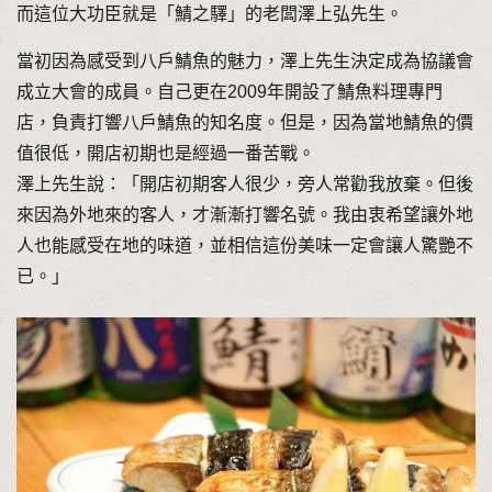
而這位大功臣就是「鯖之驛」的老闆澤上弘先生。
當初因為感受到八戶鯖魚的魅力，澤上先生決定成為協議會
成立大會的成員。自己更在2009年開設了鯖魚料理專門
店，負責打響八戶鯖魚的知名度。但是，因為當地鯖魚的價
值很低，開店初期也是經過一番苦戰。
澤上先生說：「開店初期客人很少，旁人常勸我放棄。但後
來因為外地來的客人，才漸漸打響名號。我由衷希望讓外地
人也能感受在地的味道，並相信這份美味一定會讓人驚艷不
已。」