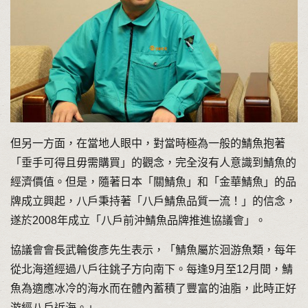
但另一方面，在當地人眼中，對當時極為一般的鯖魚抱著
「垂手可得且毋需購買」的觀念，完全沒有人意識到鯖魚的
經濟價值。但是，隨著日本「關鯖魚」和「金華鯖魚」的品
牌成立興起，八戶秉持著「八戶鯖魚品質一流！」的信念，
遂於2008年成立「八戶前沖鯖魚品牌推進協議會」。
協議會會長武輪俊彥先生表示，「鯖魚屬於洄游魚類，每年
從北海道經過八戶往銚子方向南下。每逢9月至12月間，鯖
魚為適應冰冷的海水而在體內蓄積了豐富的油脂，此時正好
游經八戶近海。」