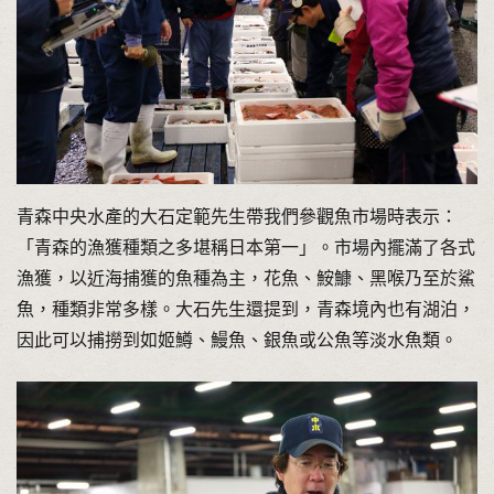
青森中央水產的大石定範先生帶我們參觀魚市場時表示：
「青森的漁獲種類之多堪稱日本第一」。市場內擺滿了各式
漁獲，以近海捕獲的魚種為主，花魚、鮟鱇、黑喉乃至於鯊
魚，種類非常多樣。大石先生還提到，青森境內也有湖泊，
因此可以捕撈到如姬鱒、鰻魚、銀魚或公魚等淡水魚類。