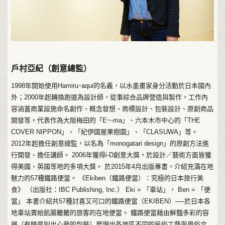
戶村亞紀（創意總監）
1998年開始使用Hamiru･aqui的名義，以水墨畫家身分活動於日本國內
外；2000年起轉換跑道為設計師，從事綜合品牌營造與製作，工作內
容涵蓋商業設施命名創作、概念發想、商標設計、包裝設計、原創商品
開發等。代表作為大阪梅田的「E~-ma」、六本木市中心的「THE
COVER NIPPON」、「紀伊國屋果樹園」、「CLASUWA」等。
2012年起擔任創意總監，以名為「monogatari design」的原創方法進
行開發、擔任講師。 2006年獲得i-D創意大獎，於設計／藝術方面皆獲
得美國、英國等地的多項大獎。 於2015年4月出版專書，介紹充滿在地
魅力的57種鐵路便當。 《Ekiben（鐵路便當）：究極的日本旅行美
食》 （出版社：IBC Publishing, Inc.） Eki = 「車站」， Ben = 「便
當」 本書介紹共57種討喜又可口的鐵路便當（EKIBEN）──於日本各
地車站賣給飢腸轆轆的旅客的在地便當。 鐵路便當藉由鮮豔多彩的容
器（有時是別出心裁的包裝）展現出各地區不同的民俗工藝與風俗文