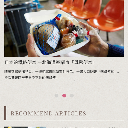
鐵路便當
日本的鐵路便當 ―北海道室蘭市「母戀便當」
。
隨著列車搖搖晃晃，一邊從車窗眺望窗外景色，一邊大口吃著「鐵路便當」。
隨
邊欣賞著四季美景吃下肚的鐵路便...
邊
RECOMMEND ARTICLES