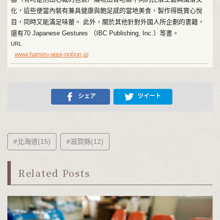
化，這些便當內裝有兼具健康與飽足感的當地美食，製作得既賞心悅
目，同時又能滿足味蕾。 此外，關於其他針對外國人所企劃的書籍，
還有70 Japanese Gestures （IBC Publishing, Inc.）等書。
URL
www.hamiru-aqui-notion.jp
シェア
ツイート
#北海道(15)
#滋賀縣(12)
Related Posts