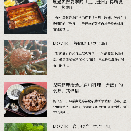
度過炎熱夏季的「土用丑日」傳統食
物「鰻魚」
一年中暑氣最為旺盛的夏季「土用」時節。說起在這
段期間的「丑日」，最經典的菜式自然是鰻魚料理，
而關於其...
MOVIE 「靜岡縣 伊豆半島」
「駿河灣」位於日本群島近乎中心的靜岡縣中部地
區。最深處深達2500公尺而以「日本最深海灣」聞
名。靜岡...
探索節慶活動之經典料理「赤飯」的
根源與其傳播
為七五三、畢業典禮等節慶活動所準備的「赤飯」歷
史相當悠久，根源可追溯至飛鳥時代的祭祀活動。到
了江戶時...
MOVIE「岩手縣岩手郡岩手町」