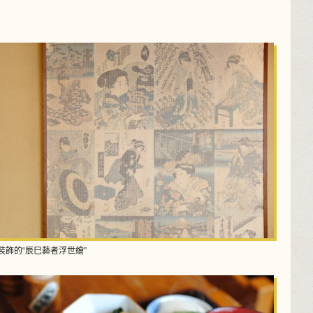
裝飾的“辰巳藝者浮世繪”