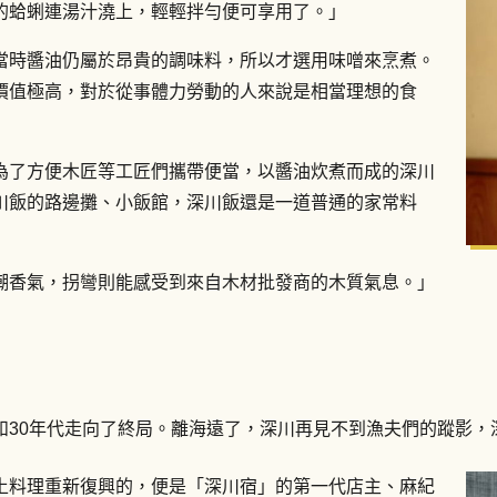
的蛤蜊連湯汁澆上，輕輕拌勻便可享用了。」
當時醬油仍屬於昂貴的調味料，所以才選用味噌來烹煮。
價值極高，對於從事體力勞動的人來說是相當理想的食
為了方便木匠等工匠們攜帶便當，以醬油炊煮而成的深川
川飯的路邊攤、小飯館，深川飯還是一道普通的家常料
潮香氣，拐彎則能感受到來自木材批發商的木質氣息。」
和30年代走向了終局。離海遠了，深川再見不到漁夫們的蹤影，
土料理重新復興的，便是「深川宿」的第一代店主、麻紀