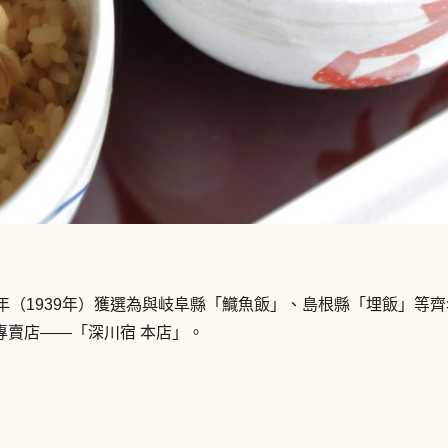
年（1939年）獲選為與岐阜縣「鱵魚飯」、島根縣「埋飯」等
專賣店——「深川宿 本店」。