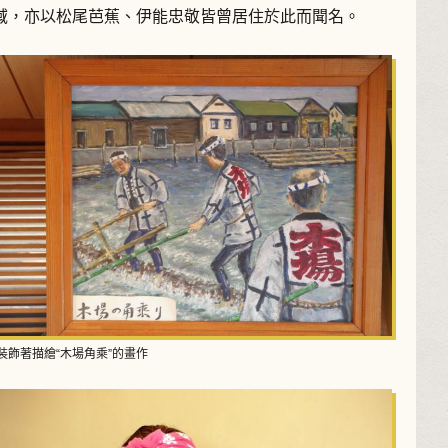
域，亦以松尾芭蕉、伊能忠敬皆曾居住於此而聞名。
裝飾著描繪“木場角乘”的畫作