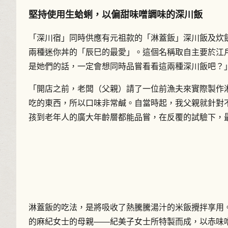
堅持使用生蛤蜊，以偏甜味噌調味的深川飯
「深川宿」同時供應有元祖款的「淋蓋飯」深川飯及炊
兩種迷你丼的「辰巳的最愛」。這個名稱取自主要於江
是她們的話，一定會想同時品嘗看看這兩種深川飯吧？
「開店之前，老闆（父親）請了一位前漁夫來實際製作
吃的東西，所以口味非常鹹。自當時起，我父親就針對
孩到老年人的廣大年齡層都能品嘗，在反覆的試驗下，
淋蓋飯的吃法，是將吸收了熱騰騰湯汁的米飯攪拌享用
的麻紀女士的母親——紀美子女士所特製而成，以赤味