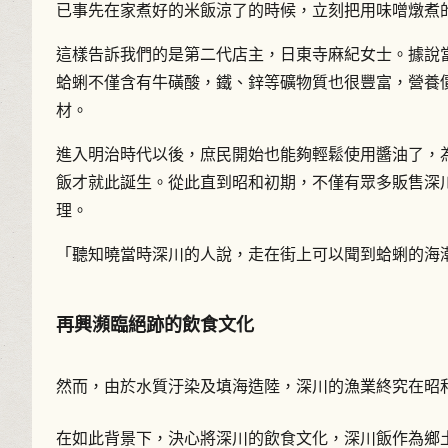
已事先在家煮好的米飯涼了的時候，立刻把用味噌燉煮
這樣告訴我們的是第二代店主，日東寺麻紀女士。據說
蛤蜊不僅含有牛磺酸，鐵、鋅等礦物質也很豐富，營養
材。
進入明治時代以後，庶民開始也能夠輕鬆使用醬油了，
飯才就此誕生。從此直到昭和初期，不僅有眾多販售深
理。
「聽知曉當時深川的人說，走在街上可以聞到蛤蜊的海
再興瀕臨絕跡的飲食文化
然而，由於水質汙染及填海造陸，深川的漁業終究在昭
在如此背景下，決心將深川的飲食文化，深川飯作為鄉