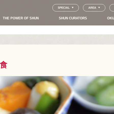
SPECIAL
AREA
THE POWER OF SHUN
SHUN CURATORS
OKU
食