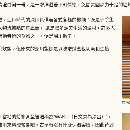
清澄白河一帶，是一處洋溢著下町情懷，悠閒氛圍魅力十足的區
域。江戶時代的深川具備著各式各樣的機能：既是寺院集
大物流據點的倉庫街， 還是眾多漁夫生活的漁村，許多人
勞動者們的食物之一，便是深川飯了。
蜊炊飯，但原來的深川飯卻是以味噌燉煮粗切蔥和生蛤
店內
當地的蛤蜊甚至被暱稱為“WAKU（日文意為湧出）”，
被用來料理餐食吧。古早時沒有什麼保溫容器，因此待到