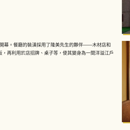
正式開幕。餐廳的裝潢採用了隆美先生的夥伴——木材店和
板，再利用於店招牌、桌子等，使其變身為一間洋溢江戶