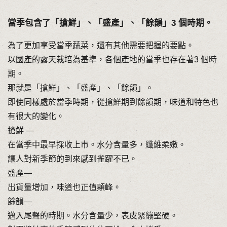
當季包含了「搶鮮」、「盛產」、「餘韻」3 個時期。
為了更加享受當季蔬菜，還有其他需要把握的要點。
以國產的露天栽培為基準，各個產地的當季也存在著3 個時
期。
那就是「搶鮮」、「盛產」、「餘韻」。
即使同樣處於當季時期，從搶鮮期到餘韻期，味道和特色也
有很大的變化。
搶鮮 ―
在當季中最早採收上市。水分含量多，纖維柔嫩。
讓人對新季節的到來感到雀躍不已。
盛產―
出貨量增加，味道也正值顛峰。
餘韻―
邁入尾聲的時期。水分含量少，表皮緊繃堅硬。