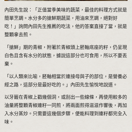
內田先生說：「正值當季美味的蔬菜，最佳的料理方式就是
簡單烹調。水分多的搶鮮期蔬菜，用油來烹調，絕對好
吃！」詢問內田先生推薦的吃法，他的答案直接了當，就是
整顆拿去煎。
「搶鮮」期的青椒，附著於青椒頭上胚軸底座的籽，仍呈現
白色且含有水分的狀態，據說這部分也可食用，所以不要丟
棄。
「以人類來比喻，胚軸相當於連接母與子的部位，是營養必
經之路，這部分是最好吃的。」內田先生愉悅地說道。
以牙籤在青椒上戳幾個洞，或刮出一些線條，再使用較多的
油量將整顆青椒連籽一同煎，將兩面煎得滋滋作響後，再加
入水分蒸炒。只需要這幾個步驟，便能料理到連籽都完全入
味。