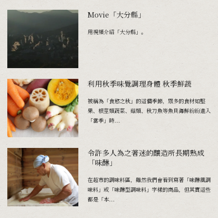
Movie「大分縣」
用視頻介紹「大分縣」。
利用秋季味覺調理身體 秋季鮮蔬
被稱為「食慾之秋」的這個季節，眾多的食材如堅
果、根莖類蔬菜、菇類、秋刀魚等魚貝海鮮紛紛進入
「當季」時...
令許多人為之著迷的釀造所長期熟成
「味醂」
在超市的調味料區，雖然我們會看到寫著「味醂風調
味料」或「味醂型調味料」字樣的商品，但其實這些
都是「本...