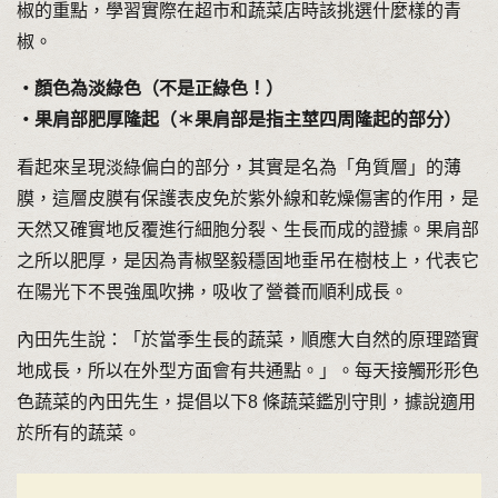
椒的重點，學習實際在超市和蔬菜店時該挑選什麼樣的青
椒。
・顏色為淡綠色（不是正綠色！）
・果肩部肥厚隆起（＊果肩部是指主莖四周隆起的部分）
看起來呈現淡綠偏白的部分，其實是名為「角質層」的薄
膜，這層皮膜有保護表皮免於紫外線和乾燥傷害的作用，是
天然又確實地反覆進行細胞分裂、生長而成的證據。果肩部
之所以肥厚，是因為青椒堅毅穩固地垂吊在樹枝上，代表它
在陽光下不畏強風吹拂，吸收了營養而順利成長。
內田先生說：「於當季生長的蔬菜，順應大自然的原理踏實
地成長，所以在外型方面會有共通點。」。每天接觸形形色
色蔬菜的內田先生，提倡以下8 條蔬菜鑑別守則，據說適用
於所有的蔬菜。