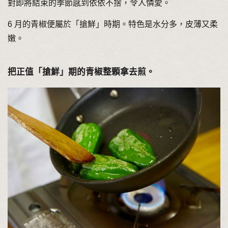
對即將結束的季節感到依依不捨，令人憐愛。
6 月的青椒便屬於「搶鮮」時期。特色是水分多，皮薄又柔
嫩。
把正值「搶鮮」期的青椒整顆拿去煎。