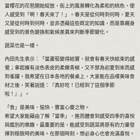
當櫻花的花苞開始綻放，街上的風景轉化為柔和的桃色，使
人感受到「啊！春天來了！」。春天是從何時到何時，夏天
又是從何時到何時，並非憑藉這些既定的知識，而是靠親身
感受到的景色變換和氣候差異來判斷季節變化。
蔬菜也是一樣。
內田先生表示：「當蘆筍變得結實，就會有春天快結束的感
覺；拿起擁有淡色表皮的柔嫩青椒，又不禁為初夏到來而感
到雀躍。我希望在日本各地的餐桌上，大家能在品嚐美味食
材之後，笑著說道：『真好吃！已經到了這個季節
啦！』」。
「食」是美味、愉快、豐富心靈之物。
希望大家能藉由了解「當季」，進而體會到感受四季的喜悅
與鑑別的樂趣，最重要的是，能感受到蔬菜將原有的力量發
揮到極致時的美味。在那個時刻，想必身心也會充滿喜悅。