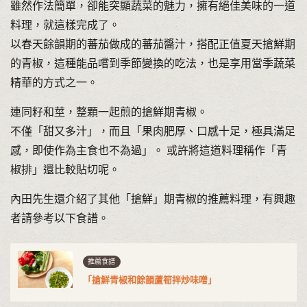
雖然作法簡單，卻能突顯蔬菜的魅力，擁有絕佳美味的一道
料理，就這樣完成了。
以春天餘韻期的蕃茄做成的蕃茄醬汁，搭配正值夏天搶鮮期
的青椒，這種能品嚐到季節變換的吃法，也是享用當季蔬菜
精華的方式之一。
連同籽和莖，整顆一起煎的搶鮮期青椒。
不僅「甜又多汁」，而且「果肉肥厚、口感十足，極具滿足
感，即使作為主食也不為過」。 或許將這道料理稱作「青
椒排」還比較貼切呢。
內田先生還介紹了其他「搶鮮」期青椒的推薦料理，有興趣
者請參考以下食譜。
推薦食譜
「搶鮮青椒和餘韻蘆筍拌炒味噌」