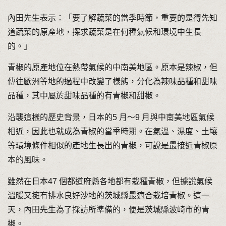
內田先生表示：「要了解蔬菜的當季時節，重要的是得先知
道蔬菜的原產地，探求蔬菜是在何種氣候和環境中生長
的。」
青椒的原產地位在熱帶氣候的中南美地區。原本是辣椒，但
傳往歐洲等地的過程中改變了樣態，分化為辣味品種和甜味
品種，其中屬於甜味品種的有青椒和甜椒。
沿襲這樣的歷史背景，日本的5 月～9 月與中南美地區氣候
相近，因此也就成為青椒的當季時期。在氣溫、濕度、土壤
等環境條件相似的產地生長出的青椒，可說是最接近青椒原
本的風味。
雖然在日本47 個都道府縣各地都有栽種青椒，但據說氣候
溫暖又擁有排水良好沙地的茨城縣最適合栽培青椒。這一
天，內田先生為了採訪所準備的，便是茨城縣波崎市的青
椒。