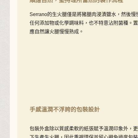
順應自然，堅持理所當然的製作流程
Serrano的生火腿僅是將豬腿肉浸漬鹽水，然
任何添加物或化學調味料，也不特意沾附菌種。置
應自然讓火腿慢慢熟成。
手感溫潤不浮誇的包裝設計
包裝外盒除以質感柔軟的紙張賦予溫潤印象外，更添
下生產生火腿，因此重視環保並留心避免過度包裝