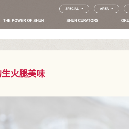
SPECIAL
AREA
THE POWER OF SHUN
SHUN CURATORS
OKU
的生火腿美味