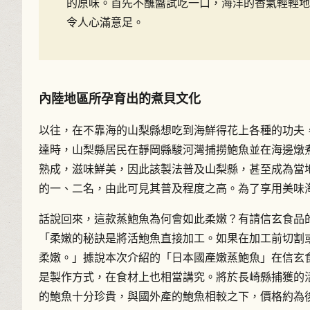
的原味。首先不蘸醬試吃一口，海洋的香氣輕輕地
令人心滿意足。
內陸地區所孕育出的煮貝文化
以往，在不靠海的山梨縣想吃到海鮮得花上各種的功夫
達時，山梨縣居民在靜岡縣駿河灣捕撈鮑魚並在海邊燉
熟成，滋味鮮美，因此該製法普及山梨縣，甚至成為當
的一、二名，由此可見其普及程度之高。為了享用美味
話說回來，這款蒸鮑魚為何會如此柔嫩？有請信玄食品
「柔嫩的秘訣是將活鮑魚直接加工。如果在加工前切割
柔嫩。」據說本次介紹的「日本國產嫩蒸鮑魚」在信玄
是製作方式，在食材上也相當講究。將於長崎縣捕獲的
的鮑魚十分珍貴，與國外產的鮑魚相較之下，價格約為後