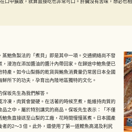
在口中擴散，就算直接吃也非常可口。肝臟沒有苦味，想必也相
，蒸鮑魚製法的「煮貝」即是其中一項。交通網絡尚不發
煮，浸泡在添加醬油的醬汁內帶回家。在歸途中鮑魚便已
地特產。如今山梨縣的乾貨與鮪魚消費量仍常居日本全國
海鮮所下的功夫，孕育出內陸地區獨特的文化。
的保坂先生為我們解答。
或冷凍，肉質會變硬。在活著的時候烹煮，能維持肉質的
食品之中，屬於特別講究的商品。保坂先生表示：「不僅
活鮑魚直接送至山梨的工廠，花時間慢慢蒸煮。日本國產
者的2〜3 倍。此外，還使用了第一道鰹魚高湯及利尻