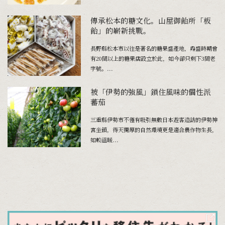
傳承松本的糖文化。山屋御飴所「板
飴」的嶄新挑戰。
長野縣松本市以往是著名的糖果盛產地，鼎盛時期曾
有20間以上的糖果店設立於此，如今卻只剩下3間老
字號。...
被「伊勢的強風」鎖住風味的個性派
蕃茄
三重縣伊勢市不僅有吸引無數日本遊客造訪的伊勢神
宮坐鎮，得天獨厚的自然環境更是適合農作物生長，
如較溫暖...