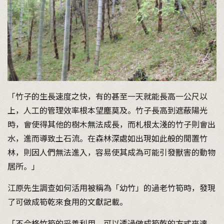
「竹子的生長速度之快，有的甚至一天就能長高一公尺以
上，人工的管理效率根本望塵莫及。竹子長高到遮蔽陽光
時，會使得其他的樹木無法成長，而札根太淺的竹子則會出
水，進而導致土石流。在森林深處如出現如此般的閒置竹
林，則因人們無法進入，容易使其成為可能引發獸害的動物
居所。」
江原先生調查如何活用被稱為「幼竹」的過老竹筍時，發現
了可做成筍乾來食用的文獻記載。
「不合格竹筍的妥善利用，可以透過做成筍乾的方式來達