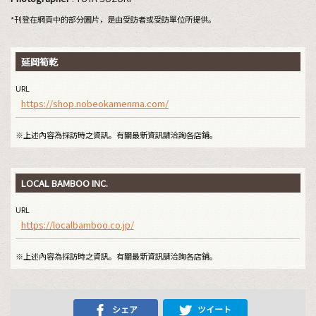
*刊登在網頁中的部分圖片，是由受訪者或受訪單位所提供。
延岡筍乾
URL
https://shop.nobeokamenma.com/
※上述內容為採訪時之資訊。有關最新資訊請洽詢各店鋪。
LOCAL BAMBOO INC.
URL
https://localbamboo.co.jp/
※上述內容為採訪時之資訊。有關最新資訊請洽詢各店鋪。
シェア
ツイート