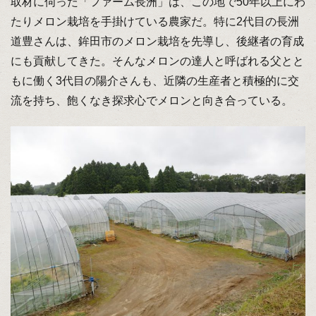
取材に伺った「ファーム長洲」は、この地で50年以上にわ
たりメロン栽培を手掛けている農家だ。特に2代目の長洲
道豊さんは、鉾田市のメロン栽培を先導し、後継者の育成
にも貢献してきた。そんなメロンの達人と呼ばれる父とと
もに働く3代目の陽介さんも、近隣の生産者と積極的に交
流を持ち、飽くなき探求心でメロンと向き合っている。