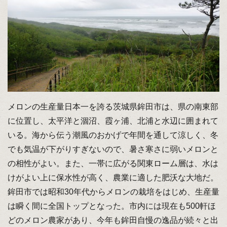
メロンの生産量日本一を誇る茨城県鉾田市は、県の南東部
に位置し、太平洋と涸沼、霞ヶ浦、北浦と水辺に囲まれて
いる。海から伝う潮風のおかげで年間を通して涼しく、冬
でも気温が下がりすぎないので、暑さ寒さに弱いメロンと
の相性がよい。また、一帯に広がる関東ローム層は、水は
けがよい上に保水性が高く、農業に適した肥沃な大地だ。
鉾田市では昭和30年代からメロンの栽培をはじめ、生産量
は瞬く間に全国トップとなった。市内には現在も500軒ほ
どのメロン農家があり、今年も鉾田自慢の逸品が続々と出