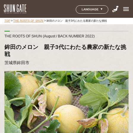
menu
LANGUAGE
TOP
>
THE ROOTS OF SHUN
>
鉾田のメロン 親子3代にわたる農家の新たな挑戦
THE ROOTS OF SHUN (August / BACK NUMBER 2022)
鉾田のメロン 親子3代にわたる農家の新たな挑
戦
茨城県鉾田市