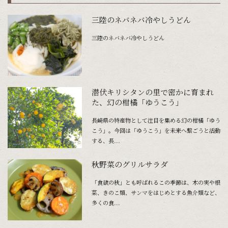
三陸のネバネバ冷やしうどん
三陸のネバネバ冷やしうどん
潜伏キリシタンの里で密かに育まれ
た、幻の柑橘「ゆうこう」
長崎県の特産物として注目を集める幻の柑橘「ゆう
こう」。今回は「ゆうこう」を未来へ繋ごうと活動
する、長...
秋野菜のグリルサラダ
「食欲の秋」とも呼ばれるこの季節は、木の実や根
菜、きのこ類、サンマをはじめとする魚介類など、
多くの食...