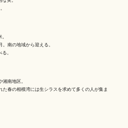
熟な実。
る。
米。
月。南の地域から迎える。
べる。
や湘南地区。
された春の相模湾には生シラスを求めて多くの人が集ま