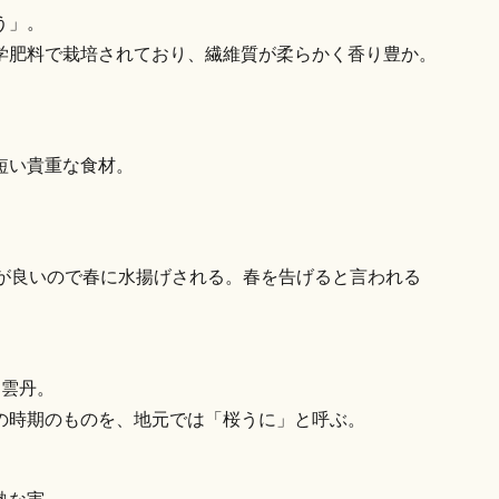
う」。
学肥料で栽培されており、繊維質が柔らかく香り豊か。
。
短い貴重な食材。
味が良いので春に水揚げされる。春を告げると言われる
き雲丹。
の時期のものを、地元では「桜うに」と呼ぶ。