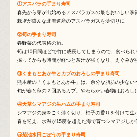
①アスパラの手まり寿司
春先から芽が出始めるアスパラガスの最もおいしい季
栽培が盛んな北海道産のアスパラガスを薄切りに
②筍の手まり寿司
春野菜の代表格の筍。
筍は10日間ほどで竹に成長してしまうので、食べられ
採ってからも時間が経つと灰汁が強くなり、えぐみが
③くまもとあか牛とカブのおろしの手まり寿司
熊本産の「くまもとあか牛」は、余分な脂肪の少ない
旬が春と秋の２回あるカブ。やわらかい春物はおろし
④天草シマアジの生ハムの手まり寿司
シマアジの身をごく薄く切り、柚子の香りを付けて生
春を迎え、水温が15度を超えた海で育つシマアジしか
⑤菊池水田ごぼうの手まり寿司