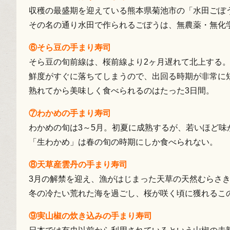
収穫の最盛期を迎えている熊本県菊池市の「水田ごぼ
その名の通り水田で作られるごぼうは、無農薬・無化
⑥そら豆の手まり寿司
そら豆の旬前線は、桜前線より2ヶ月遅れて北上する
鮮度がすぐに落ちてしまうので、出回る時期が非常に
熟れてから美味しく食べられるのはたった3日間。
⑦わかめの手まり寿司
わかめの旬は3～5月。初夏に成熟するが、若いほど
「生わかめ」は春の旬の時期にしか食べられない。
⑧天草産雲丹の手まり寿司
3月の解禁を迎え、漁がはじまった天草の天然むらさ
冬の冷たい荒れた海を過ごし、桜が咲く頃に獲れるこ
⑨実山椒の炊き込みの手まり寿司