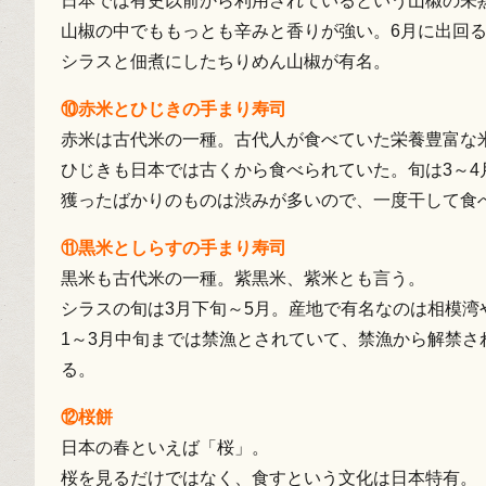
日本では有史以前から利用されているという山椒の未
山椒の中でももっとも辛みと香りが強い。6月に出回
シラスと佃煮にしたちりめん山椒が有名。
⑩赤米とひじきの手まり寿司
赤米は古代米の一種。古代人が食べていた栄養豊富な
ひじきも日本では古くから食べられていた。旬は3～4
獲ったばかりのものは渋みが多いので、一度干して食
⑪黒米としらすの手まり寿司
黒米も古代米の一種。紫黒米、紫米とも言う。
シラスの旬は3月下旬～5月。産地で有名なのは相模湾
1～3月中旬までは禁漁とされていて、禁漁から解禁
る。
⑫桜餅
日本の春といえば「桜」。
桜を見るだけではなく、食すという文化は日本特有。